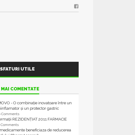
SFATURI UTILE
 MAI COMENTATE
OVO - O combinație inovatoare între un
iinflamator și un protector gastric
6 Comments
formații REZIDENȚIAT 2011 FARMACIE
4 Comments
 medicamente beneficiaza de reducerea