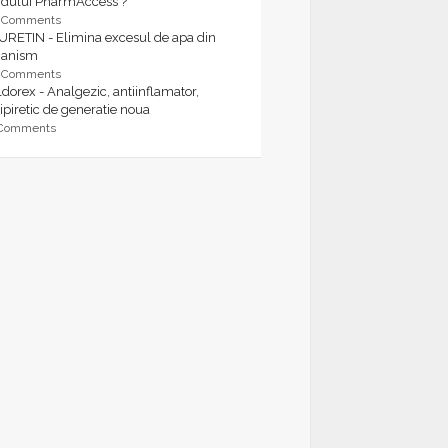
rdului PharmAccess ?
9 Comments
URETIN - Elimina excesul de apa din
ganism
9 Comments
dorex - Analgezic, antiinflamator,
ipiretic de generatie noua
 Comments