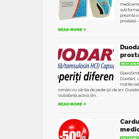
medicame
sub forma 
prezinta o
prostata) 
READ MORE
Duodar
prost
MEDICAMEN
GlaxoSmit
Duodart, 
mărite/ade
români cu vârsta de peste 50 de ani. Duodar
(substanța activă din...
READ MORE
Cardu
medi
DIN FARMAC