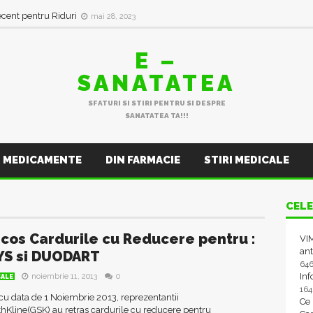
in val de Infecții Respiratorii
ianuarie 11, 2023
ecent pentru Riduri
mai 28, 2023
E –
SANATATEA
SFATURI SI STIRI PENTRU SI DESPRE
SANATATEA TA!!!
MEDICAMENTE
DIN FARMACIE
STIRI MEDICALE
CELE
scos Cardurile cu Reducere pentru :
VIM
ant
S si DUODART
64
In
noiembrie 11, 2013
0
CALE
16
u data de 1 Noiembrie 2013, reprezentantii
Ce
hKline(GSK) au retras cardurile cu reducere pentru