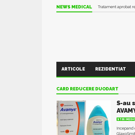
Informații UTILE în pl
NEWS MEDICAL
Tratament aprobat r
ARTICOLE
REZIDENTIAT
CARD REDUCERE DUODART
S-au 
AVAMY
STIRI MEDI
Incepand c
GlaxoSmit