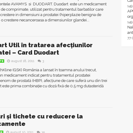
Ca
ntele AVAMYS si DUODART. Duodart este un medicament
14
de comprimate, utilizat pentru tratamentul barbatilor care
AP
 crestere in dimensiuni a prostatei (hiperplazie benigna de
or
– o crestere necanceroasa a dimensiunilor glandei...
14
Nal
ant
77
t Util în tratarea afecțiunilor
atei – Card Duodart
august 18, 2011
3
TE
hKline (GSK) România a lansat în toamna anului trecut,
un medicament indicat pentru tratamentul prostatei
nom de prostată (HBP), afecțiune de care suferă unu din trei
t este prima combinație cu doză fixă de 0,5 mg dutasteridă
ri și tichete cu reducere la
camente
august 10, 2011
35
IE