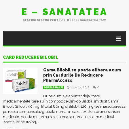
E – SANATATEA
SFATURI SI STIRI PENTRU SI DESPRE SANATATEA TA!!!
CARD REDUCERE BILOBIL
Gama Bilobil se poate elibera acum
prin Cardurile De Reducere
PharmAccess
iulie 15, 2012
0
DIN FARMACIE
Dupa cum s-a anuntat deja, toate
medicamentele care au in compozitie Ginkgo Biloba, implicit Gama
Bilobil (Bilobil 40 mg, Bilobil 80mg si Bilobil 120 mg) se mai elibereaza
pe reteta compensata/gratuita numai in cazul existentei unei scrisori
medicale. Acesta din urma se elibereaza numai de catre medicul
specialist neurolog,...