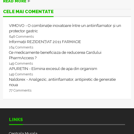
READ MORE
CELE MAI COMENTATE
VIMOVO - O combinație inovatoare între un antiinflamator și un
protector gastric
646 Comments
Informații REZIDENȚIAT 2011 FARMACIE
164 Comments
Ce medicamente beneficiaza de reducerea Cardului
PharmAccess ?
149 Comments
APURETIN - Elimina excesul de apa din organism
149 Comments
Naldorex - Analgezic, antiinflamator, antipiretic de generatie
noua
77 Comments
LINKS
Centrala Murala