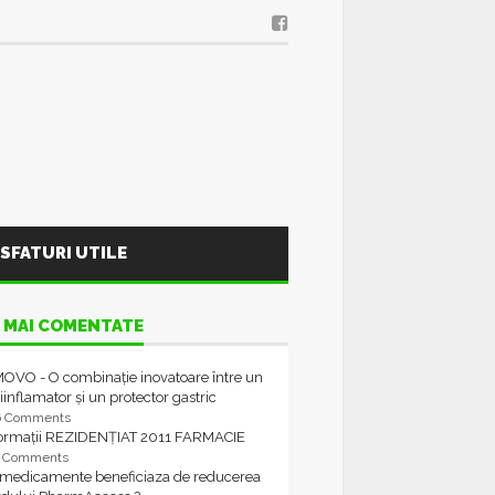
SFATURI UTILE
 MAI COMENTATE
OVO - O combinație inovatoare între un
iinflamator și un protector gastric
6 Comments
formații REZIDENȚIAT 2011 FARMACIE
4 Comments
 medicamente beneficiaza de reducerea