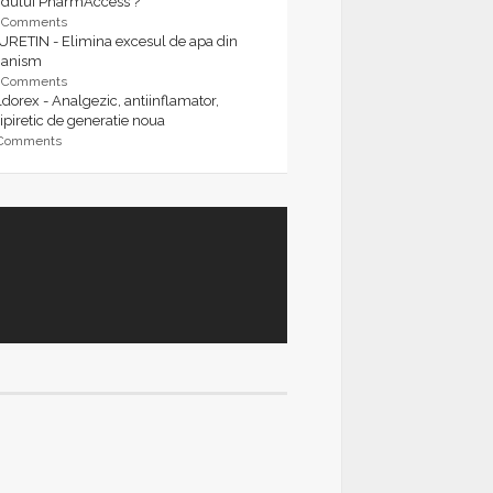
rdului PharmAccess ?
9 Comments
URETIN - Elimina excesul de apa din
ganism
9 Comments
dorex - Analgezic, antiinflamator,
ipiretic de generatie noua
 Comments