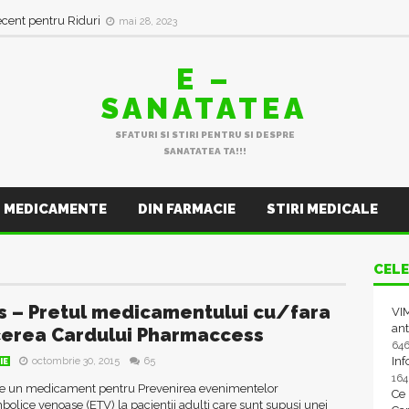
ecent pentru Riduri
mai 28, 2023
E –
SANATATEA
SFATURI SI STIRI PENTRU SI DESPRE
SANATATEA TA!!!
MEDICAMENTE
DIN FARMACIE
STIRI MEDICALE
CELE
is – Pretul medicamentului cu/fara
VIM
ant
erea Cardului Pharmaccess
64
In
octombrie 30, 2015
65
IE
16
ste un medicament pentru Prevenirea evenimentelor
Ce
lice venoase (ETV) la pacienţii adulţi care sunt supuşi unei