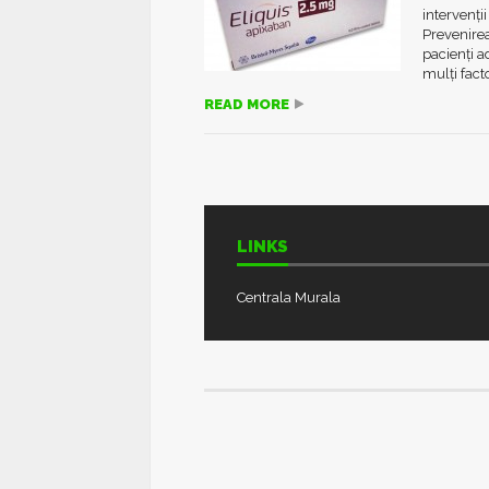
intervenţi
Prevenirea
pacienţi a
mulţi factor
READ MORE
LINKS
Centrala Murala