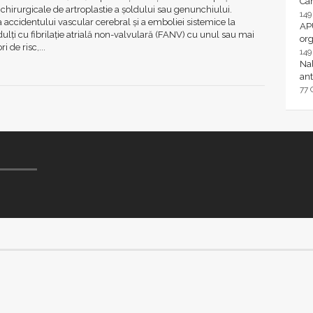
Ca
i chirurgicale de artroplastie a şoldului sau genunchiului.
14
 accidentului vascular cerebral şi a emboliei sistemice la
AP
dulţi cu fibrilaţie atrială non-valvulară (FANV) cu unul sau mai
or
i de risc,...
14
Nal
ant
77