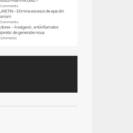
rdului PharmAccess ?
9 Comments
URETIN - Elimina excesul de apa din
ganism
9 Comments
dorex - Analgezic, antiinflamator,
ipiretic de generatie noua
 Comments