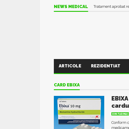
NEWS MEDICAL
Tratament aprobat r
ARTICOLE
REZIDENTIAT
CARD EBIXA
EBIXA
cardu
DIN FARMAC
Conform c
medicamen