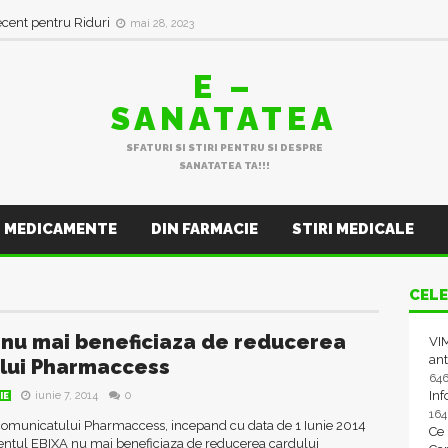
ecent pentru Riduri
mai 28, 2023
E –
SANATATEA
SFATURI SI STIRI PENTRU SI DESPRE
SANATATEA TA!!!
MEDICAMENTE
DIN FARMACIE
STIRI MEDICALE
CELE
 nu mai beneficiaza de reducerea
VIM
ant
lui Pharmaccess
64
In
iunie 7, 2014
0
IE
16
omunicatului Pharmaccess, incepand cu data de 1 Iunie 2014
Ce
tul EBIXA nu mai beneficiaza de reducerea cardului