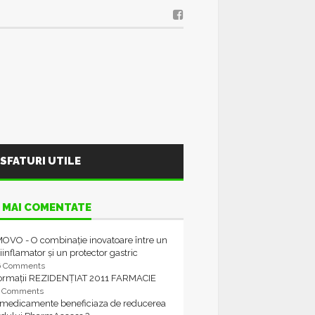
SFATURI UTILE
 MAI COMENTATE
OVO - O combinație inovatoare între un
iinflamator și un protector gastric
6 Comments
formații REZIDENȚIAT 2011 FARMACIE
4 Comments
 medicamente beneficiaza de reducerea