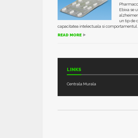
Pharmacces
Ebixa se u
alzheimer
un tip de 
capacitatea intelectuala si comportamentul..
READ MORE
LINKS
Centrala Murala