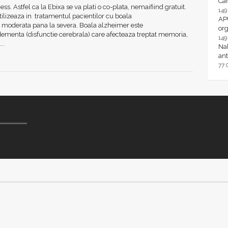
Ca
s. Astfel ca la Ebixa se va plati o co-plata, nemaifiind gratuit.
14
tilizeaza in tratamentul pacientilor cu boala
AP
 moderata pana la severa. Boala alzheimer este
or
dementa (disfunctie cerebrala) care afecteaza treptat memoria,
14
..
Nal
ant
77