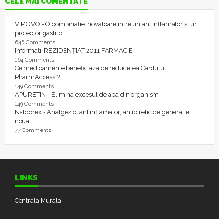
CELE MAI COMENTATE
VIMOVO - O combinație inovatoare între un antiinflamator și un
protector gastric
646 Comments
Informații REZIDENȚIAT 2011 FARMACIE
164 Comments
Ce medicamente beneficiaza de reducerea Cardului
PharmAccess ?
149 Comments
APURETIN - Elimina excesul de apa din organism
149 Comments
Naldorex - Analgezic, antiinflamator, antipiretic de generatie
noua
77 Comments
LINKS
Centrala Murala