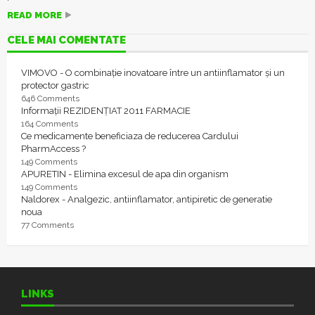
READ MORE
CELE MAI COMENTATE
VIMOVO - O combinație inovatoare între un antiinflamator și un
protector gastric
646 Comments
Informații REZIDENȚIAT 2011 FARMACIE
164 Comments
Ce medicamente beneficiaza de reducerea Cardului
PharmAccess ?
149 Comments
APURETIN - Elimina excesul de apa din organism
149 Comments
Naldorex - Analgezic, antiinflamator, antipiretic de generatie
noua
77 Comments
LINKS