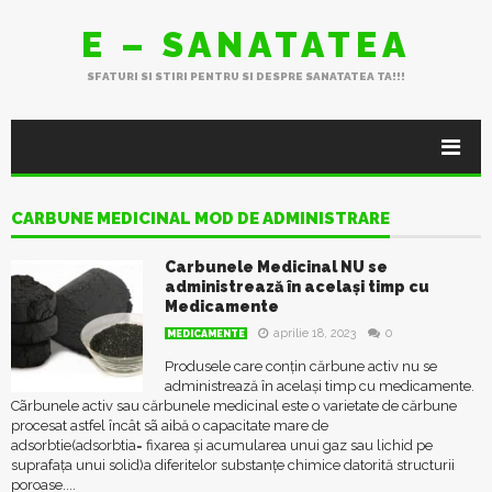
E – SANATATEA
SFATURI SI STIRI PENTRU SI DESPRE SANATATEA TA!!!
CARBUNE MEDICINAL MOD DE ADMINISTRARE
Carbunele Medicinal NU se
administrează în același timp cu
Medicamente
aprilie 18, 2023
0
MEDICAMENTE
Produsele care conțin cărbune activ nu se
administrează în același timp cu medicamente.
Cãrbunele activ sau cărbunele medicinal este o varietate de cărbune
procesat astfel încât sã aibă o capacitate mare de
adsorbtie(adsorbtia= fixarea și acumularea unui gaz sau lichid pe
suprafața unui solid)a diferitelor substanțe chimice datorită structurii
poroase....