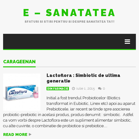
E – SANATATEA
SFATURI SI STIRI PENTRU SI DESPRE SANATATEA TA!!!
CARAGEENAN
Lactoflora : Simbiotic de ultima
generatie
iulie 1, 2015
0
DIN FARMACIE
Initial a fost trendul Probioticelor (Biotics
transformat in Eubiotic, Linex etc) apoi au aparut
Prebioticele, iar recent se tinde spre asocierea
probiotic-prebiotic in acelasi produs, produs denumit : simbiotic. Astfel
ca vom vorbi despre Lactoflora este un supliment alimentar simbiotic,
cu alte cuvinte, o combinatie de probiotice si prebiotice....
READ MORE