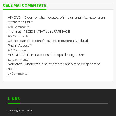
CELE MAI COMENTATE
VIMOVO - O combinație inovatoare între un antiinflamator și un
protector gastric
646 Comments
Informații REZIDENȚIAT 2011 FARMACIE
164 Comments
Ce medicamente beneficiaza de reducerea Cardului
PharmAccess ?
149 Comments
APURETIN - Elimina excesul de apa din organism
149 Comments
Naldorex - Analgezic, antiinflamator, antipiretic de generatie
noua
77 Comments
LINKS
Centrala Murala