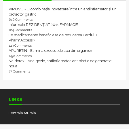
VIMOVO - O combinație inovatoare între un antiinflamator și un
protector gastric
646 Comments
Informații REZIDENȚIAT 2011 FARMACIE
164 Comments
Ce medicamente beneficiaza de reducerea Cardului
PharmAccess ?
149 Comments
APURETIN - Elimina excesul de apa din organism
149 Comments
Naldorex - Analgezic, antiinflamator, antipiretic de generatie
noua
77 Comments
LINKS
Centrala Murala