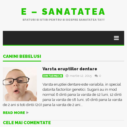
E – SANATATEA
SFATURI SI STIRI PENTRU SI DESPRE SANATATEA TA!!!
CANINI BEBELUSI
Varsta eruptiilor dentare
martie 12, 2015
0
DIN FARMACIE
Varsta eruptiei dentare este variabila, in special
datorita factorilor genetici. Sugarii au in mod
normal 6 dinti pana la varsta de 12 luni, 12 dinti
pana la varsta de 18 luni, 16 dinti pana la varsta
de 2 ani si toti dintii (20) pana la varsta de 2 ani...
READ MORE
CELE MAI COMENTATE