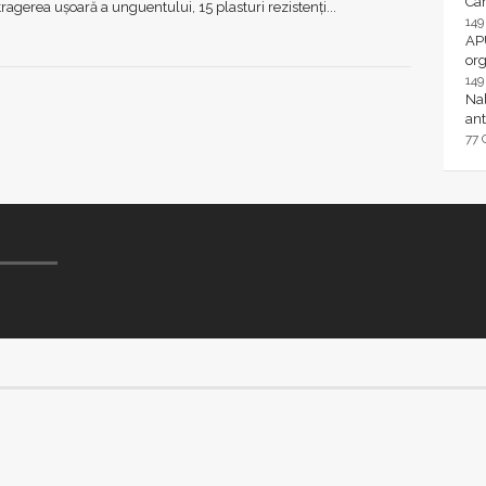
Ca
ragerea ușoară a unguentului, 15 plasturi rezistenți...
14
AP
or
14
Nal
ant
77