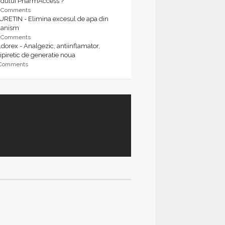
rdului PharmAccess ?
9 Comments
URETIN - Elimina excesul de apa din
ganism
9 Comments
dorex - Analgezic, antiinflamator,
ipiretic de generatie noua
 Comments