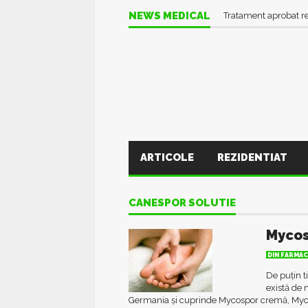
NEWS MEDICAL
Tratament aprobat r
ARTICOLE
REZIDENTIAT
CANESPOR SOLUTIE
Mycos
DIN FARMAC
De puțin t
există de
Germania și cuprinde Mycospor cremă, Mycos