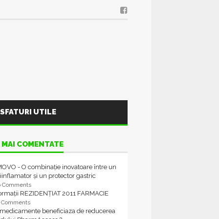
SFATURI UTILE
 MAI COMENTATE
OVO - O combinație inovatoare între un
iinflamator și un protector gastric
6 Comments
formații REZIDENȚIAT 2011 FARMACIE
4 Comments
 medicamente beneficiaza de reducerea