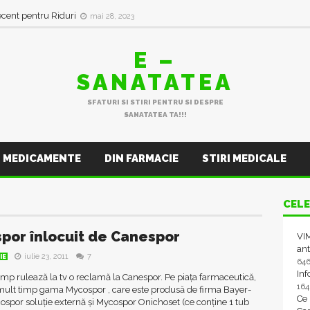
ecent pentru Riduri
mai 28, 2023
E –
SANATATEA
SFATURI SI STIRI PENTRU SI DESPRE
SANATATEA TA!!!
MEDICAMENTE
DIN FARMACIE
STIRI MEDICALE
CELE
por înlocuit de Canespor
VIM
ant
iulie 23, 2011
7
IE
64
In
imp rulează la tv o reclamă la Canespor. Pe piața farmaceutică,
16
 mult timp gama Mycospor , care este produsă de firma Bayer-
Ce
por soluție externă și Mycospor Onichoset (ce conține 1 tub