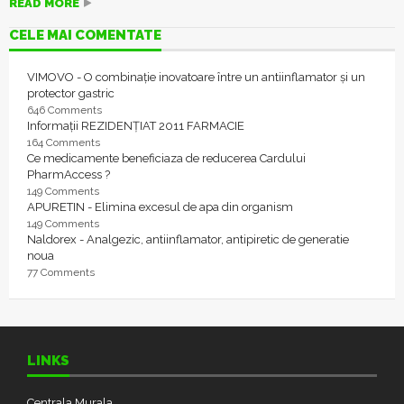
READ MORE
CELE MAI COMENTATE
VIMOVO - O combinație inovatoare între un antiinflamator și un
protector gastric
646 Comments
Informații REZIDENȚIAT 2011 FARMACIE
164 Comments
Ce medicamente beneficiaza de reducerea Cardului
PharmAccess ?
149 Comments
APURETIN - Elimina excesul de apa din organism
149 Comments
Naldorex - Analgezic, antiinflamator, antipiretic de generatie
noua
77 Comments
LINKS
Centrala Murala