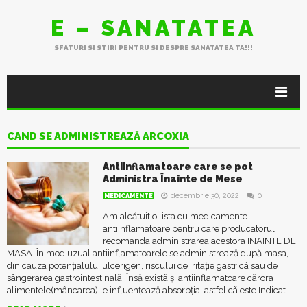
E – SANATATEA
SFATURI SI STIRI PENTRU SI DESPRE SANATATEA TA!!!
CAND SE ADMINISTREAZĂ ARCOXIA
Antiinflamatoare care se pot
Administra Înainte de Mese
decembrie 30, 2022
0
MEDICAMENTE
Am alcătuit o lista cu medicamente
antiinflamatoare pentru care producatorul
recomanda administrarea acestora INAINTE DE
MASA. În mod uzual antiinflamatoarele se administrează după masa,
din cauza potențialului ulcerigen, riscului de iritație gastricã sau de
sângerarea gastrointestinalã. Însă existã și antiinflamatoare cãrora
alimentele(mâncarea) le influențează absorbția, astfel cã este Indicat...