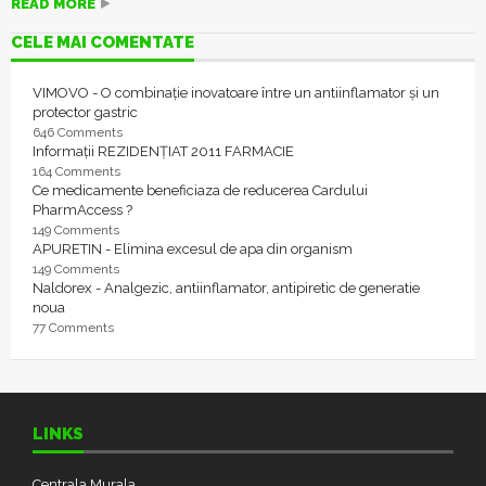
READ MORE
CELE MAI COMENTATE
VIMOVO - O combinație inovatoare între un antiinflamator și un
protector gastric
646 Comments
Informații REZIDENȚIAT 2011 FARMACIE
164 Comments
Ce medicamente beneficiaza de reducerea Cardului
PharmAccess ?
149 Comments
APURETIN - Elimina excesul de apa din organism
149 Comments
Naldorex - Analgezic, antiinflamator, antipiretic de generatie
noua
77 Comments
LINKS
Centrala Murala