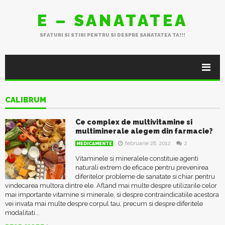
E – SANATATEA
SFATURI SI STIRI PENTRU SI DESPRE SANATATEA TA!!!
CALIBRUM
Ce complex de multivitamine si
multiminerale alegem din farmacie?
februarie 28, 2012
2
MEDICAMENTE
Vitaminele si mineralele constituie agenti
naturali extrem de eficace pentru prevenirea
diferitelor probleme de sanatate si chiar pentru
vindecarea multora dintre ele. Afland mai multe despre utilizarile celor
mai importante vitamine si minerale, si despre contraindicatiile acestora
vei invata mai multe despre corpul tau, precum si despre diferitele
modalitati...