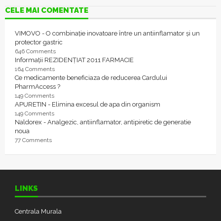
CELE MAI COMENTATE
VIMOVO - O combinație inovatoare între un antiinflamator și un
protector gastric
646 Comments
Informații REZIDENȚIAT 2011 FARMACIE
164 Comments
Ce medicamente beneficiaza de reducerea Cardului
PharmAccess ?
149 Comments
APURETIN - Elimina excesul de apa din organism
149 Comments
Naldorex - Analgezic, antiinflamator, antipiretic de generatie
noua
77 Comments
LINKS
Centrala Murala