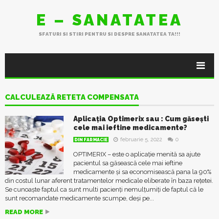
E – SANATATEA
SFATURI SI STIRI PENTRU SI DESPRE SANATATEA TA!!!
CALCULEAZĂ RETETA COMPENSATA
Aplicaţia Optimerix sau : Cum găseşti
cele mai ieftine medicamente?
februarie 5, 2022
0
DIN FARMACIE
OPTIMERIX – este o aplicație menită sa ajute
pacientul sa găsească cele mai ieftine
medicamente și sa economisească pana la 90%
din costul lunar aferent tratamentelor medicale eliberate în baza rețetei.
Se cunoaște faptul ca sunt multi pacienți nemulţumiţi de faptul că le
sunt recomandate medicamente scumpe, deşi pe...
READ MORE