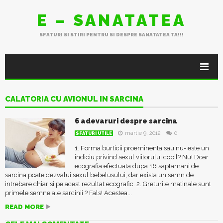
E – SANATATEA
SFATURI SI STIRI PENTRU SI DESPRE SANATATEA TA!!!
CALATORIA CU AVIONUL IN SARCINA
6 adevaruri despre sarcina
martie 9, 2012
0
SFATURI UTILE
1. Forma burticii proeminenta sau nu- este un
indiciu privind sexul viitorului copil? Nu! Doar
ecografia efectuata dupa 16 saptamani de
sarcina poate dezvalui sexul bebelusului, dar exista un semn de
intrebare chiar si pe acest rezultat ecografic. 2. Greturile matinale sunt
primele semne ale sarcinii ? Fals! Acestea...
READ MORE