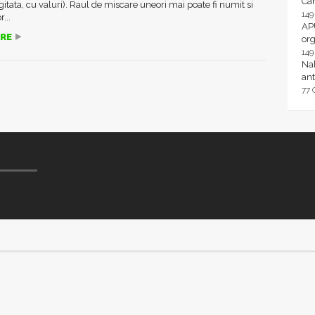
Ca
gitata, cu valuri). Raul de miscare uneori mai poate fi numit si
14
...
AP
RE
or
14
Nal
ant
77