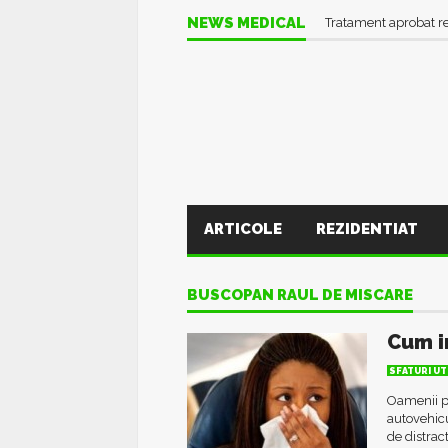
NEWS MEDICAL
Tratament aprobat r
ARTICOLE
REZIDENTIAT
BUSCOPAN RAUL DE MISCARE
Cum i
SFATURI UT
Oamenii p
autovehicul
de distrac