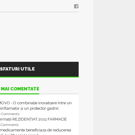
SFATURI UTILE
 MAI COMENTATE
OVO - O combinație inovatoare între un
iinflamator și un protector gastric
6 Comments
formații REZIDENȚIAT 2011 FARMACIE
4 Comments
 medicamente beneficiaza de reducerea