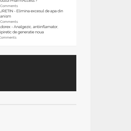
rdului PharmAccess ?
9 Comments
URETIN - Elimina excesul de apa din
ganism
9 Comments
dorex - Analgezic, antiinflamator,
ipiretic de generatie noua
 Comments