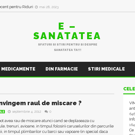
ecent pentru Riduri
mai 28, 2023
E –
SANATATEA
SFATURI SI STIRI PENTRU SI DESPRE
SANATATEA TA!!!
MEDICAMENTE
DIN FARMACIE
STIRI MEDICALE
CELE
nvingem raul de miscare ?
VIM
ant
septembrie 4, 2012
0
ILE
64
In
ot avea rau de miscare atunci cand se deplaseaza cu
16
e, trenuri, avioane, in timpul folosirii caruselurilor din parcurile
Ce
tii, in timpul plimbarilor cu barci sau vapoare (in special daca