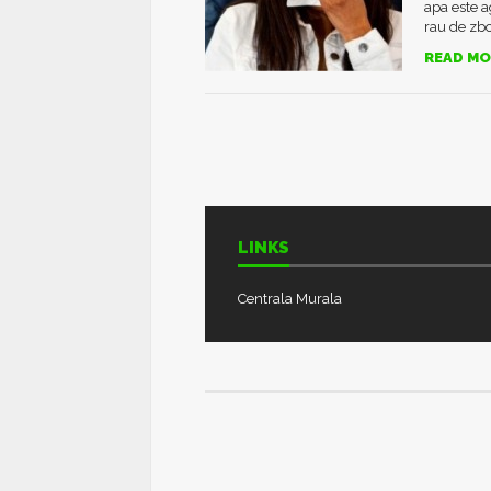
apa este a
rau de zbor
READ MO
LINKS
Centrala Murala