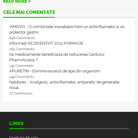
READ MORE
CELE MAI COMENTATE
VIMOVO - O combinație inovatoare între un antiinflamator și un
protector gastric
646 Comments
Informații REZIDENȚIAT 2011 FARMACIE
164 Comments
Ce medicamente beneficiaza de reducerea Cardului
PharmAccess ?
149 Comments
APURETIN - Elimina excesul de apa din organism
149 Comments
Naldorex - Analgezic, antiinflamator, antipiretic de generatie
noua
77 Comments
LINKS
Centrala Murala