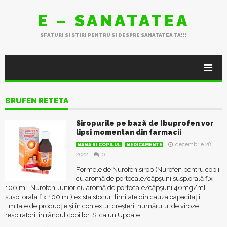
E – SANATATEA
SFATURI SI STIRI PENTRU SI DESPRE SANATATEA TA!!!
BRUFEN RETETA
Siropurile pe bazã de Ibuprofen vor
lipsi momentan din farmacii
decembrie 28,
MAMA SI COPILUL
MEDICAMENTE
2022
0
Formele de Nurofen sirop (Nurofen pentru copii
cu aromă de portocale/căpșuni susp.orală flx
100 ml, Nurofen Junior cu aromă de portocale/căpșuni 40mg/ml
susp. orală flx 100 ml) există stocuri limitate din cauza capacității
limitate de producție și în contextul creșterii numărului de viroze
respiratorii în rândul copiilor. Si ca un Update...