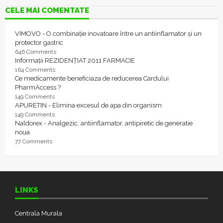
CELE MAI COMENTATE
VIMOVO - O combinație inovatoare între un antiinflamator și un
protector gastric
646 Comments
Informații REZIDENȚIAT 2011 FARMACIE
164 Comments
Ce medicamente beneficiaza de reducerea Cardului
PharmAccess ?
149 Comments
APURETIN - Elimina excesul de apa din organism
149 Comments
Naldorex - Analgezic, antiinflamator, antipiretic de generatie
noua
77 Comments
LINKS
Centrala Murala