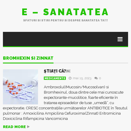
E – SANATATEA
SFATURI SI STIRI PENTRU SI DESPRE SANATATEA TA!!!
BROMHEXIN SI ZINNAT
ŞTIAŢI CĂ?￼
mai 15, 2023
0
MEDICAMENTE
Ambroxolul(Mucosin/Mucosolvan) si
Bromhexinul, doua dintre cele mai cunoscute
expectorante-mucolitice, foarte eficiente în
tratarea episoadelor de tuse „umedã”, cu
expectoratie, CRESC concentrațiile următoarelor ANTIBIOTICE în Tesutul
pulmonar : Amoxicilina Ampicilina Cefuroxima(Zinnat) Eritromicina
Doxiciclina Rifampicina Vancomicina
READ MORE