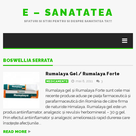
E – SANATATEA
SFATURI SI STIRI PENTRU SI DESPRE SANATATEA TA!!!
BOSWELLIA SERRATA
Rumalaya Gel / Rumalaya Forte
mai 8, 2011
3
MEDICAMENTE
Rumalaya gel și Rumalaya Forte sunt cele mai
recente produse aduse pe piața farmaceutică și
parafarmaceutică din România de către firma
de naturiste Himalaya. Rumalaya gel este un
produs antiinflamator, analgezic și revulsiv herbomineral – 30 g gel.
Prin efectul antiinflamator și analgezic ameliorează rapid durerea care
însoțește afecțiunile...
READ MORE