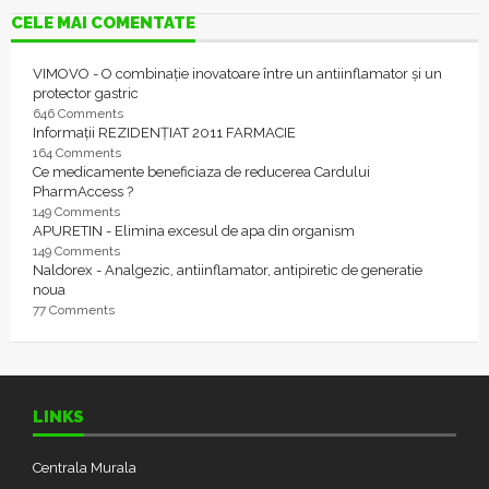
CELE MAI COMENTATE
VIMOVO - O combinație inovatoare între un antiinflamator și un
protector gastric
646 Comments
Informații REZIDENȚIAT 2011 FARMACIE
164 Comments
Ce medicamente beneficiaza de reducerea Cardului
PharmAccess ?
149 Comments
APURETIN - Elimina excesul de apa din organism
149 Comments
Naldorex - Analgezic, antiinflamator, antipiretic de generatie
noua
77 Comments
LINKS
Centrala Murala