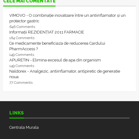
CELE MAI COMENTATE
VIMOVO - O combinație inovatoare între un antiinflamator și un
protector gastric
646 Comments
Informații REZIDENȚIAT 2011 FARMACIE
164 Comments
Ce medicamente beneficiaza de reducerea Cardului
PharmAccess ?
149 Comments
APURETIN - Elimina excesul de apa din organism
149 Comments
Naldorex - Analgezic, antiinflamator, antipiretic de generatie
noua
77 Comments
LINKS
Centrala Murala