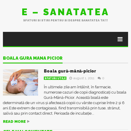
E – SANATATEA
SFATURI SI STIRI PENTRU SI DESPRE SANATATEA TA!!!
BOALA GURA MANA PICIOR
Boala gură-mână-picior
august 1, 2011
0
SFATURI UTILE
În ultimele zile am întâlnit, în farmacie,
numerose cazuri de copii diagnosticați cu boala
Gură-Mână-Picior. Această boală este
determinată de un virus și afectează copiii cu vârste cuprise între 2 și 6
ani.Este extrem de contagioasă, fiind transmisibilă prin tuse, strănut,
salivă sau prin contact direct. Perioada de incubație...
READ MORE