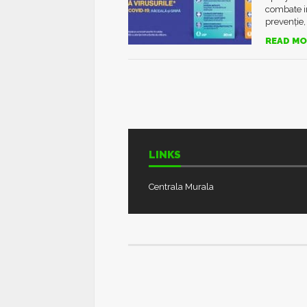
combate inf
prevenție, 
READ MO
LINKS
Centrala Murala