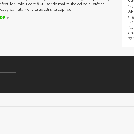
Ca
ecțiile virale. Poate fi utilizat de mai multe ori pe zi, atât ca
14
cât și ca tratament, la adulți și la copii cu...
AP
or
RE
14
Nal
ant
77