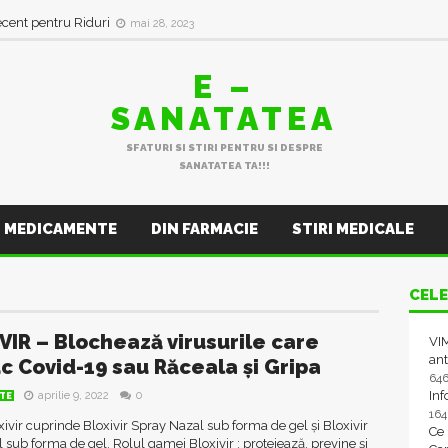
ecent pentru Riduri
mai 28, 2023
E –
SANATATEA
SFATURI SI STIRI PENTRU SI DESPRE
SANATATEA TA!!!
MEDICAMENTE
DIN FARMACIE
STIRI MEDICALE
CELE
VIR – Blochează virusurile care
VIM
ant
c Covid-19 sau Răceala și Gripa
64
In
aprilie 9, 2022
0
TE
16
vir cuprinde Bloxivir Spray Nazal sub forma de gel și Bloxivir
Ce
 sub forma de gel. Rolul gamei Bloxivir : protejează, previne și