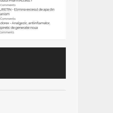
rdului PharmAccess ?
9 Comments
URETIN - Elimina excesul de apa din
ganism
9 Comments
dorex - Analgezic, antiinflamator,
ipiretic de generatie noua
 Comments