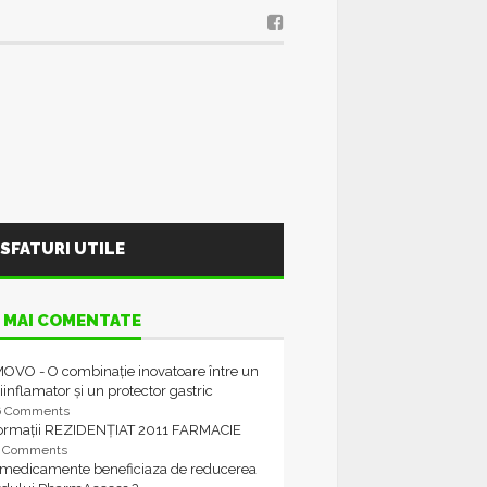
SFATURI UTILE
 MAI COMENTATE
OVO - O combinație inovatoare între un
iinflamator și un protector gastric
6 Comments
formații REZIDENȚIAT 2011 FARMACIE
4 Comments
 medicamente beneficiaza de reducerea