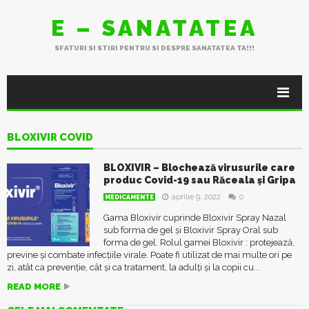
E – SANATATEA
SFATURI SI STIRI PENTRU SI DESPRE SANATATEA TA!!!
BLOXIVIR COVID
BLOXIVIR – Blochează virusurile care
produc Covid-19 sau Răceala și Gripa
aprilie 9, 2022
0
MEDICAMENTE
Gama Bloxivir cuprinde Bloxivir Spray Nazal
sub forma de gel și Bloxivir Spray Oral sub
forma de gel. Rolul gamei Bloxivir : protejează,
previne și combate infecțiile virale. Poate fi utilizat de mai multe ori pe
zi, atât ca prevenție, cât și ca tratament, la adulți și la copii cu...
READ MORE