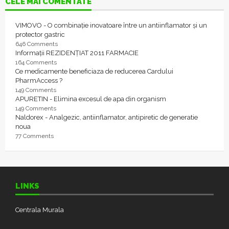
CELE MAI COMENTATE
VIMOVO - O combinație inovatoare între un antiinflamator și un
protector gastric
646 Comments
Informații REZIDENȚIAT 2011 FARMACIE
164 Comments
Ce medicamente beneficiaza de reducerea Cardului
PharmAccess ?
149 Comments
APURETIN - Elimina excesul de apa din organism
149 Comments
Naldorex - Analgezic, antiinflamator, antipiretic de generatie
noua
77 Comments
LINKS
Centrala Murala