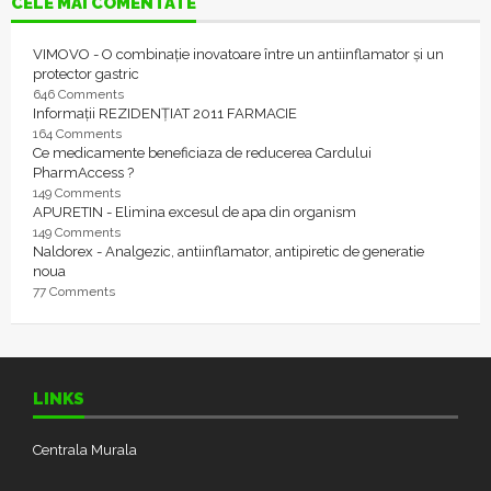
CELE MAI COMENTATE
VIMOVO - O combinație inovatoare între un antiinflamator și un
protector gastric
646 Comments
Informații REZIDENȚIAT 2011 FARMACIE
164 Comments
Ce medicamente beneficiaza de reducerea Cardului
PharmAccess ?
149 Comments
APURETIN - Elimina excesul de apa din organism
149 Comments
Naldorex - Analgezic, antiinflamator, antipiretic de generatie
noua
77 Comments
LINKS
Centrala Murala