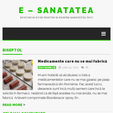
E – SANATATEA
SFATURI SI STIRI PENTRU SI DESPRE SANATATEA TA!!!
BISEPTOL
Medicamente care nu se mai fabrică
iulie 24, 2011
76
DIN FARMACIE
M-am hotărât să alcătuiesc o listă a
medicamentelor care nu se mai găsesc pe piața
farmaceutică din România. Fac acest lucru
deoarece sunt încă mulți oameni care încă le
solicită în farmacii, neștiind că de fapt acestea nu mai există, nu se mai
fabrică. Arlevert comprimate Bioxiteracor spray (în...
READ MORE