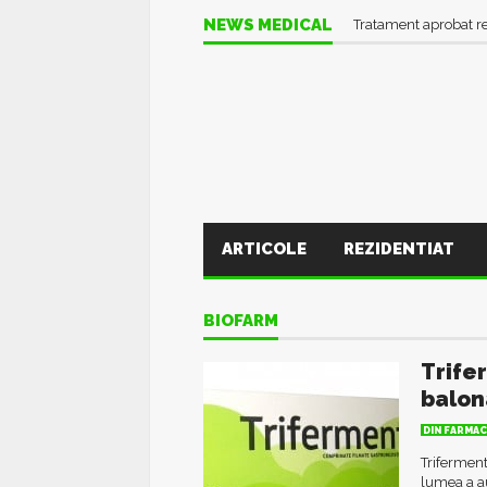
Informații UTILE în pl
NEWS MEDICAL
Tratament aprobat r
ARTICOLE
REZIDENTIAT
BIOFARM
Trife
balon
DIN FARMAC
Triferment
lumea a a