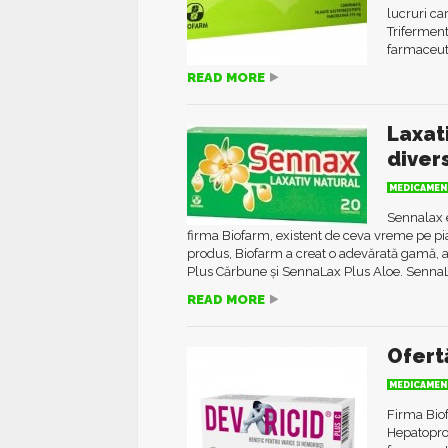
lucruri ca
Triferment
farmaceuti
READ MORE
Laxat
diver
MEDICAMEN
Sennalax e
firma Biofarm, existent de ceva vreme pe pi
produs, Biofarm a creat o adevărată gamă,
Plus Cărbune și SennaLax Plus Aloe. SennaL
READ MORE
Ofert
MEDICAMEN
Firma Biof
Hepatoprot