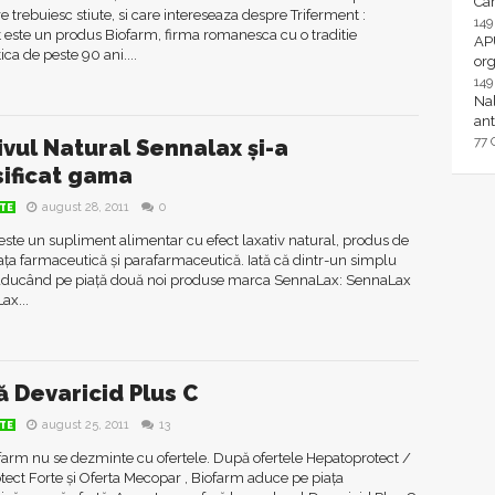
Ca
re trebuiesc stiute, si care intereseaza despre Triferment :
14
 este un produs Biofarm, firma romanesca cu o traditie
AP
ca de peste 90 ani....
or
14
Nal
ant
77
ivul Natural Sennalax și-a
sificat gama
august 28, 2011
0
TE
ste un supliment alimentar cu efect laxativ natural, produs de
ața farmaceutică și parafarmaceutică. Iată că dintr-un simplu
 aducând pe piață două noi produse marca SennaLax: SennaLax
ax...
ă Devaricid Plus C
august 25, 2011
13
TE
arm nu se dezminte cu ofertele. După ofertele Hepatoprotect /
ect Forte și Oferta Mecopar , Biofarm aduce pe piața