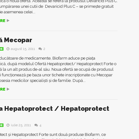
că o nouă ofertă. Aceasta se referă la produsul Devaricid Plus C.
cumpărarea unei cutii de Devaricid Plus C – se primește gratuit
ie asemenea celei...
RE
ă Mecopar
august 15, 2011
2
IE
ducătoare de medicamente, Biofarm aduce pe piața
ică, după modelul Ofertă Hepatoprotect/ Hepatoprotect Forte o
ă la un alt produs de-al său. Noua ofertă se ocupă de produsul
 funcționează pe baza unor tichete inscripționate cu Mecopar
osesia medicilor specialiști și de familie. După...
RE
a Hepatoprotect / Hepatoprotect
iulie 25, 2011
4
IE
ect și Hepatoprotect Forte sunt două produse Biofarm, ce