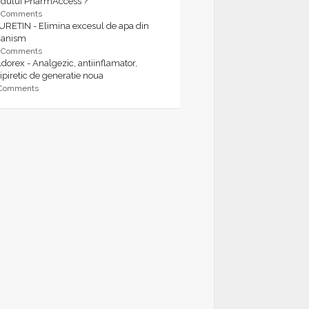
rdului PharmAccess ?
9 Comments
URETIN - Elimina excesul de apa din
ganism
9 Comments
dorex - Analgezic, antiinflamator,
ipiretic de generatie noua
 Comments