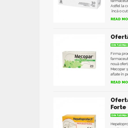
farmaceuti
Astfel la 
încă o cut
READ MO
Ofert
DIN FARMAC
Firma pro
farmaceut
nouă ofert
Mecopar și
aflate în p
READ MO
Ofert
Forte
DIN FARMAC
Hepatoprot