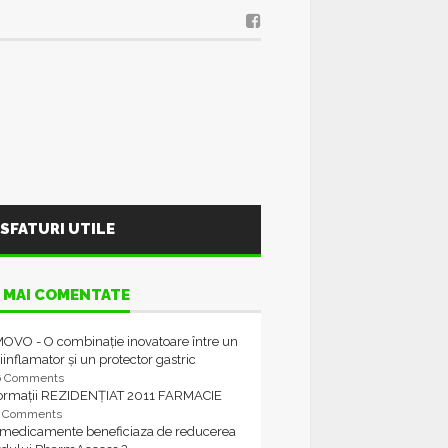
SFATURI UTILE
 MAI COMENTATE
OVO - O combinație inovatoare între un
iinflamator și un protector gastric
6 Comments
formații REZIDENȚIAT 2011 FARMACIE
4 Comments
 medicamente beneficiaza de reducerea