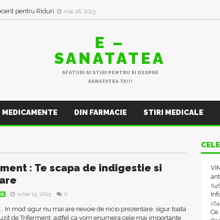
in val de Infecții Respiratorii
ianuarie 11, 2023
ecent pentru Riduri
mai 28, 2023
E –
SANATATEA
SFATURI SI STIRI PENTRU SI DESPRE
SANATATEA TA!!!
MEDICAMENTE
DIN FARMACIE
STIRI MEDICALE
CELE
rment : Te scapa de indigestie si
VIM
ant
are
64
In
iunie 15, 2015
0
IE
16
.. In mod sigur nu mai are nevoie de nicio prezentare, sigur toata
Ce
uzit de Triferment, astfel ca vom enumera cele mai importante