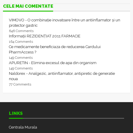
CELE MAI COMENTATE
VIMOVO - O combinație inovatoare între un antiinflamator și un
protector gastric
646 Comments
Informații REZIDENȚIAT 2011 FARMACIE
164 Comments
Ce medicamente beneficiaza de reducerea Cardului
PharmAccess ?
149 Comments
APURETIN - Elimina excesul de apa din organism
149 Comments
Naldorex - Analgezic, antiinflamator, antipiretic de generatie
noua
77 Comments
LINKS
Centrala Murala