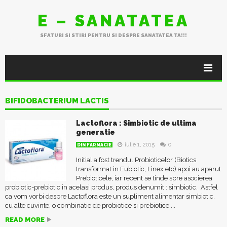
E – SANATATEA
SFATURI SI STIRI PENTRU SI DESPRE SANATATEA TA!!!
BIFIDOBACTERIUM LACTIS
Lactoflora : Simbiotic de ultima
generatie
iulie 1, 2015
0
DIN FARMACIE
Initial a fost trendul Probioticelor (Biotics
transformat in Eubiotic, Linex etc) apoi au aparut
Prebioticele, iar recent se tinde spre asocierea
probiotic-prebiotic in acelasi produs, produs denumit : simbiotic. Astfel
ca vom vorbi despre Lactoflora este un supliment alimentar simbiotic,
cu alte cuvinte, o combinatie de probiotice si prebiotice....
READ MORE