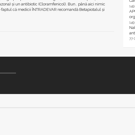
Ca
zona) şi un antibiotic (Cloramfenicol). Bun.. până aici nimic
14
 este faptul că medicii ÎNTRADEVAR recomandă Betapiotalul și
AP
or
14
Nal
ant
77