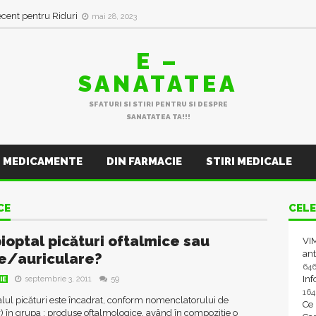
ecent pentru Riduri
mai 28, 2023
E –
SANATATEA
SFATURI SI STIRI PENTRU SI DESPRE
SANATATEA TA!!!
MEDICAMENTE
DIN FARMACIE
STIRI MEDICALE
CE
CELE
ioptal picături oftalmice sau
VIM
ant
e/auriculare?
64
In
septembrie 3, 2011
59
IE
16
lul picături este încadrat, conform nomenclatorului de
Ce
 în grupa : produse oftalmologice, având în compoziție o