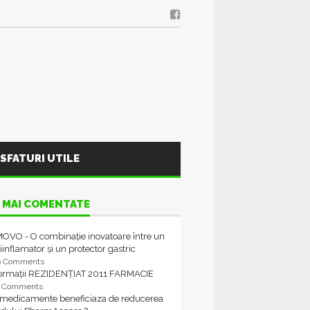
SFATURI UTILE
 MAI COMENTATE
OVO - O combinație inovatoare între un
iinflamator și un protector gastric
6 Comments
formații REZIDENȚIAT 2011 FARMACIE
4 Comments
 medicamente beneficiaza de reducerea