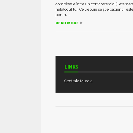
combinație între un corticosteroid (Betameta
nelalocul lui. Ce trebuie să știe pacienții,
pentru...
READ MORE
LINKS
Centrala Murala