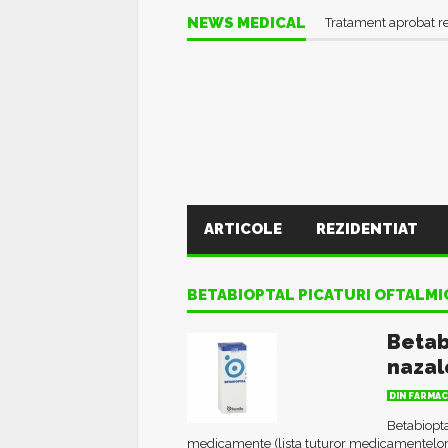
NEWS MEDICAL
Tratament aprobat r
ARTICOLE
REZIDENTIAT
BETABIOPTAL PICATURI OFTALMI
Betab
nazal
DIN FARMAC
Betabiopta
medicamente (lista tuturor medicamentelor)