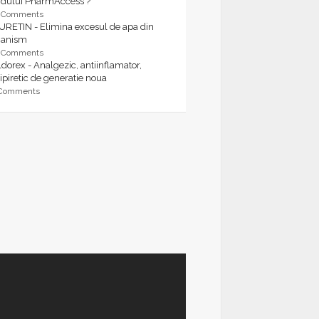
rdului PharmAccess ?
9 Comments
URETIN - Elimina excesul de apa din
ganism
9 Comments
dorex - Analgezic, antiinflamator,
ipiretic de generatie noua
 Comments