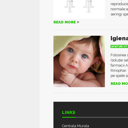
reproducer
normale a 
seringi spe
READ MORE
Igiena
SFATURI UT
Folosirea s
(soluție sa
farmacii.A
Rinophar, 
pe spate și
READ MO
LINKS
Centrala Murala