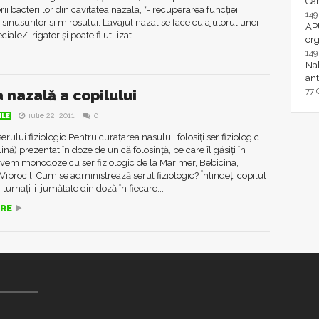
Ca
ii bacteriilor din cavitatea nazala, *- recuperarea funcției
14
sinusurilor si mirosului. Lavajul nazal se face cu ajutorul unei
AP
ciale/ irigator și poate fi utilizat...
or
14
Nal
ant
77
 nazală a copilului
iulie 22, 2011
0
ILE
erului fiziologic Pentru curațarea nasului, folosiți ser fiziologic
lină) prezentat în doze de unică folosință, pe care îl găsiți în
vem monodoze cu ser fiziologic de la Marimer, Bebicina,
Vibrocil. Cum se administrează serul fiziologic? Întindeți copilul
 turnați-i jumătate din doză în fiecare...
RE