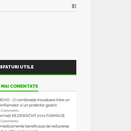
SFATURI UTILE
 MAI COMENTATE
OVO - O combinație inovatoare între un
iinflamator și un protector gastric
6 Comments
formații REZIDENȚIAT 2011 FARMACIE
4 Comments
 medicamente beneficiaza de reducerea