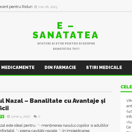
ecent pentru Riduri
mai 28, 2023
E –
SANATATEA
SFATURI SI STIRI PENTRU SI DESPRE
SANATATEA TA!!!
MEDICAMENTE
DIN FARMACIE
STIRI MEDICALE
CELE
ul Nazal – Banalitate cu Avantaje și
VIM
ant
cii
64
In
iunie 4, 2022
0
TE
16
zal este ideal pentru : *- menținerea nasului copiilor si adultilor
Ce
nfortabil, *- igiena cavității nazale, *- în împiedicarea