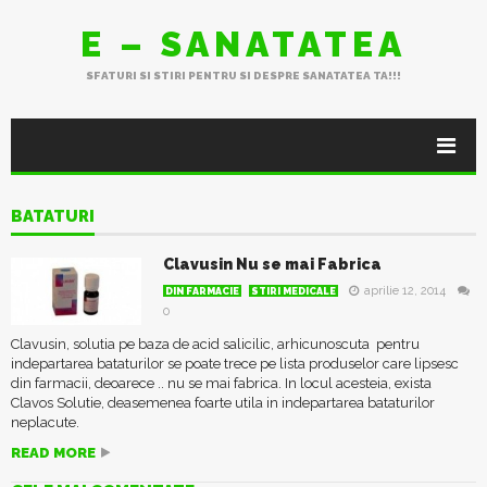
E – SANATATEA
SFATURI SI STIRI PENTRU SI DESPRE SANATATEA TA!!!
BATATURI
Clavusin Nu se mai Fabrica
aprilie 12, 2014
DIN FARMACIE
STIRI MEDICALE
0
Clavusin, solutia pe baza de acid salicilic, arhicunoscuta pentru
indepartarea bataturilor se poate trece pe lista produselor care lipsesc
din farmacii, deoarece .. nu se mai fabrica. In locul acesteia, exista
Clavos Solutie, deasemenea foarte utila in indepartarea bataturilor
neplacute.
READ MORE