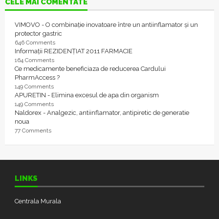
CELE MAI COMENTATE
VIMOVO - O combinație inovatoare între un antiinflamator și un
protector gastric
646 Comments
Informații REZIDENȚIAT 2011 FARMACIE
164 Comments
Ce medicamente beneficiaza de reducerea Cardului
PharmAccess ?
149 Comments
APURETIN - Elimina excesul de apa din organism
149 Comments
Naldorex - Analgezic, antiinflamator, antipiretic de generatie
noua
77 Comments
LINKS
Centrala Murala