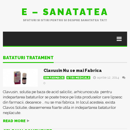
E – SANATATEA
SFATURI SI STIRI PENTRU SI DESPRE SANATATEA TA!!!
BATATURI TRATAMENT
Clavusin Nu se mai Fabrica
aprilie 12, 2014
DIN FARMACIE
STIRI MEDICALE
0
Clavusin, solutia pe baza de acid salicilic, arhicunoscuta pentru
indepartarea bataturilor se poate trece pe lista produselor care lipsesc
din farmacii, deoarece .. nu se mai fabrica. In locul acesteia, exista
Clavos Solutie, deasemenea foarte utila in indepartarea bataturilor
neplacute.
READ MORE