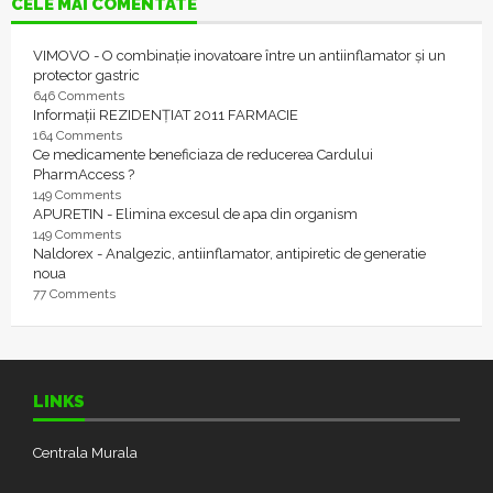
CELE MAI COMENTATE
VIMOVO - O combinație inovatoare între un antiinflamator și un
protector gastric
646 Comments
Informații REZIDENȚIAT 2011 FARMACIE
164 Comments
Ce medicamente beneficiaza de reducerea Cardului
PharmAccess ?
149 Comments
APURETIN - Elimina excesul de apa din organism
149 Comments
Naldorex - Analgezic, antiinflamator, antipiretic de generatie
noua
77 Comments
LINKS
Centrala Murala