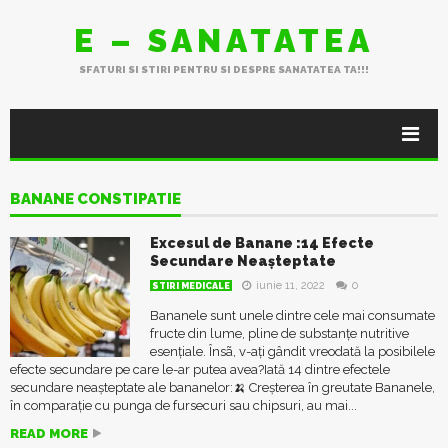
E – SANATATEA
SFATURI SI STIRI PENTRU SI DESPRE SANATATEA TA!!!
BANANE CONSTIPATIE
Excesul de Banane :14 Efecte
Secundare Neașteptate
iunie 11, 2022
0
STIRI MEDICALE
Bananele sunt unele dintre cele mai consumate
fructe din lume, pline de substanțe nutritive
esențiale. Însã, v-ați gândit vreodată la posibilele
efecte secundare pe care le-ar putea avea?Iată 14 dintre efectele
secundare neașteptate ale bananelor:🍌 Creșterea în greutate Bananele,
în comparație cu punga de fursecuri sau chipsuri, au mai...
READ MORE