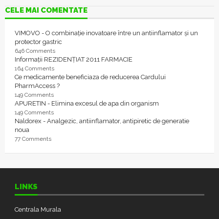
CELE MAI COMENTATE
VIMOVO - O combinație inovatoare între un antiinflamator și un
protector gastric
646 Comments
Informații REZIDENȚIAT 2011 FARMACIE
164 Comments
Ce medicamente beneficiaza de reducerea Cardului
PharmAccess ?
149 Comments
APURETIN - Elimina excesul de apa din organism
149 Comments
Naldorex - Analgezic, antiinflamator, antipiretic de generatie
noua
77 Comments
LINKS
Centrala Murala