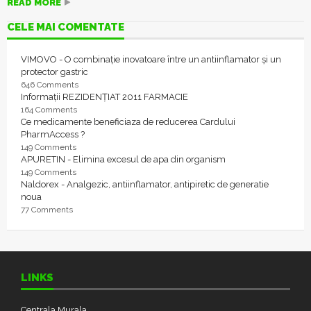
READ MORE
CELE MAI COMENTATE
VIMOVO - O combinație inovatoare între un antiinflamator și un
protector gastric
646 Comments
Informații REZIDENȚIAT 2011 FARMACIE
164 Comments
Ce medicamente beneficiaza de reducerea Cardului
PharmAccess ?
149 Comments
APURETIN - Elimina excesul de apa din organism
149 Comments
Naldorex - Analgezic, antiinflamator, antipiretic de generatie
noua
77 Comments
LINKS
Centrala Murala