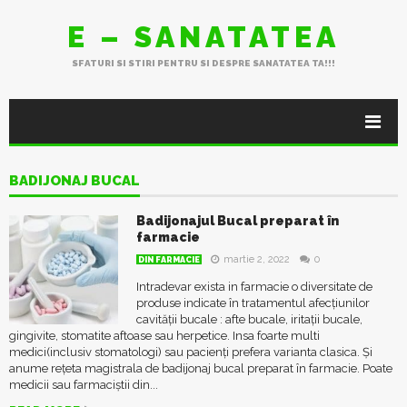
E – SANATATEA
SFATURI SI STIRI PENTRU SI DESPRE SANATATEA TA!!!
BADIJONAJ BUCAL
Badijonajul Bucal preparat în
farmacie
martie 2, 2022
0
DIN FARMACIE
Intradevar exista in farmacie o diversitate de
produse indicate în tratamentul afecțiunilor
cavității bucale : afte bucale, iritații bucale,
gingivite, stomatite aftoase sau herpetice. Insa foarte multi
medici(inclusiv stomatologi) sau pacienți prefera varianta clasica. Și
anume rețeta magistrala de badijonaj bucal preparat în farmacie. Poate
medicii sau farmaciștii din...