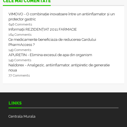
CELE MAI COMENTATE
VIMOVO - O combinație inovatoare între un antiinflamator și un
protector gastric
646 Comments
Informații REZIDENȚIAT 2011 FARMACIE
164 Comments
Ce medicamente beneficiaza de reducerea Cardului
PharmAccess ?
149 Comments
APURETIN - Elimina excesul de apa din organism
149 Comments
Naldorex - Analgezic, antiinflamator, antipiretic de generatie
noua
77 Comments
LINKS
Centrala Murala