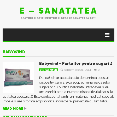
E – SANATATEA
SFATURI SI STIRI PENTRU SI DESPRE SANATATEA TA!!!
BABYWIND
Babywind – Partaitor pentru sugari :)
septembrie 21, 2014
0
DIN FARMACIE
Da, da! chiar aceasta este denumirea acestui
dispozitiv, care are ca scop eliminarea gazelor
sugarilor cu burtica balonata. Intradevar si eu
am zambit atat la numele dispozitivului cat si la
utilitatea acestuia :)) Este confectionat dintr-un material medical special,
moale si are o forma ergonomica inovatoare, prevazuta cu limitator...
READ MORE