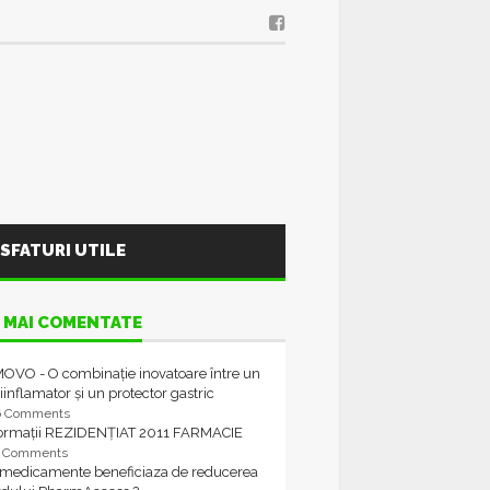
SFATURI UTILE
 MAI COMENTATE
OVO - O combinație inovatoare între un
iinflamator și un protector gastric
6 Comments
formații REZIDENȚIAT 2011 FARMACIE
4 Comments
 medicamente beneficiaza de reducerea