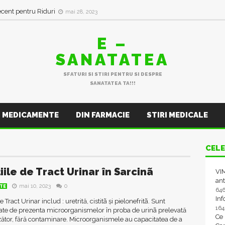
ecent pentru Riduri
mai 28, 2023
E –
SANATATEA
SFATURI SI STIRI PENTRU SI DESPRE
SANATATEA TA!!!
MEDICAMENTE
DIN FARMACIE
STIRI MEDICALE
CELE
iile de Tract Urinar în Sarcinã
VIM
ant
mai 10, 2023
0
TE
64
In
de Tract Urinar includ : uretrită, cistitã și pielonefritã. Sunt
16
ate de prezenta microorganismelor în proba de urinã prelevată
Ce
ător, fără contaminare. Microorganismele au capacitatea de a