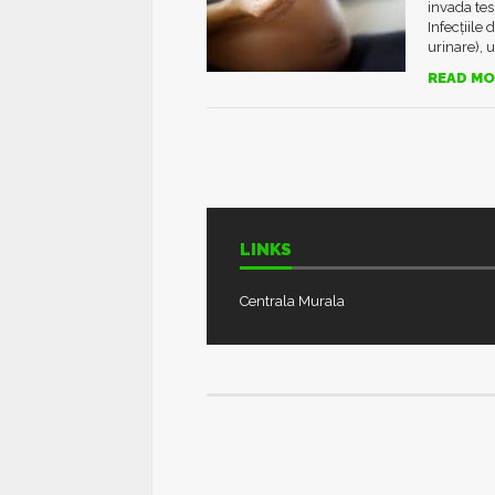
invada tesu
Infecțiile 
urinare), ur
READ MO
LINKS
Centrala Murala