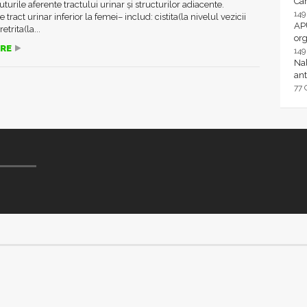
Ca
turile aferente tractului urinar și structurilor adiacente.
14
de tract urinar inferior la femei– includ: cistita(la nivelul vezicii
AP
etrita(la...
or
RE
14
Nal
ant
77