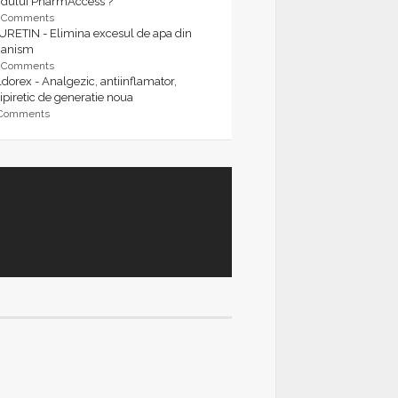
rdului PharmAccess ?
9 Comments
URETIN - Elimina excesul de apa din
ganism
9 Comments
dorex - Analgezic, antiinflamator,
ipiretic de generatie noua
 Comments