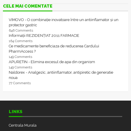
CELE MAI COMENTATE
VIMOVO - O combinație inovatoare între un antiinflamator și un
protector gastric
646 Comments
Informații REZIDENȚIAT 2011 FARMACIE
164 Comments
Ce medicamente beneficiaza de reducerea Cardului
PharmAccess ?
149 Comments
APURETIN - Elimina excesul de apa din organism
149 Comments
Naldorex - Analgezic, antiinflamator, antipiretic de generatie
noua
77 Comments
LINKS
Centrala Murala