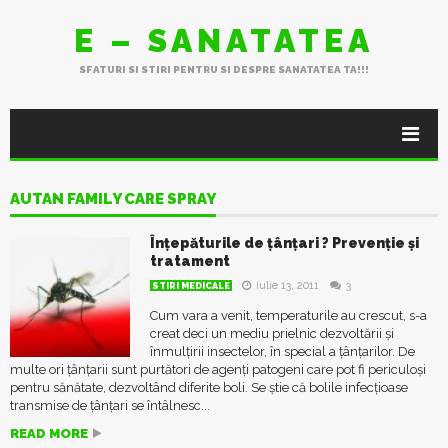
E – SANATATEA
SFATURI SI STIRI PENTRU SI DESPRE SANATATEA TA!!!
AUTAN FAMILY CARE SPRAY
Înțepăturile de țânțari ? Prevenție și
tratament
iulie 13, 2011
3
STIRI MEDICALE
Cum vara a venit, temperaturile au crescut, s-a
creat deci un mediu prielnic dezvoltării și
înmulțirii insectelor, în special a țânțarilor. De
multe ori țânțarii sunt purtători de agenți patogeni care pot fi periculoși
pentru sănătate, dezvoltând diferite boli. Se știe că bolile infecţioase
transmise de ţânţari se întâlnesc...
READ MORE