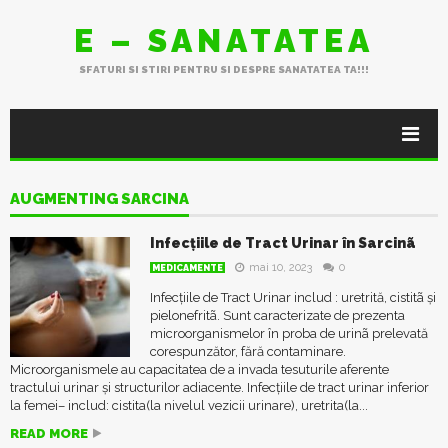
E – SANATATEA
SFATURI SI STIRI PENTRU SI DESPRE SANATATEA TA!!!
AUGMENTING SARCINA
Infecțiile de Tract Urinar în Sarcinã
mai 10, 2023
0
MEDICAMENTE
Infecțiile de Tract Urinar includ : uretrită, cistitã și
pielonefritã. Sunt caracterizate de prezenta
microorganismelor în proba de urinã prelevată
corespunzător, fără contaminare.
Microorganismele au capacitatea de a invada tesuturile aferente
tractului urinar și structurilor adiacente. Infecțiile de tract urinar inferior
la femei– includ: cistita(la nivelul vezicii urinare), uretrita(la...
READ MORE