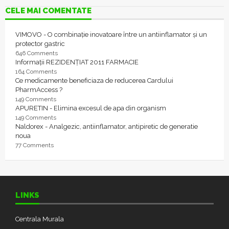
CELE MAI COMENTATE
VIMOVO - O combinație inovatoare între un antiinflamator și un
protector gastric
646 Comments
Informații REZIDENȚIAT 2011 FARMACIE
164 Comments
Ce medicamente beneficiaza de reducerea Cardului
PharmAccess ?
149 Comments
APURETIN - Elimina excesul de apa din organism
149 Comments
Naldorex - Analgezic, antiinflamator, antipiretic de generatie
noua
77 Comments
LINKS
Centrala Murala