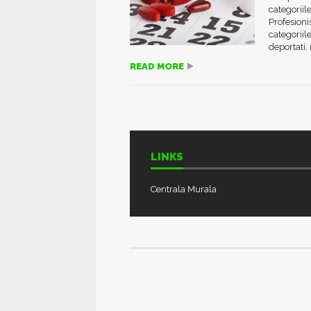
categoriil
Profesioni
categoriil
deportati, 
READ MORE
LINKS
Centrala Murala