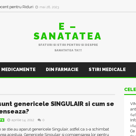
ecent pentru Riduri
mai 28, 2023
E –
SANATATEA
SFATURI SI STIRI PENTRU SI DESPRE
SANATATEA TA!!!
MEDICAMENTE
DIN FARMACIE
STIRI MEDICALE
CELE
sunt genericele SINGULAIR si cum se
VIM
ant
enseaza?
64
In
aprilie 14, 2012
0
TE
16
e stie au aparut genericele Singulair, astfel ca s-a schimbat
Ce
ea acestuia. Genericele Singulair si compensarea lor pentru