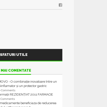
SFATURI UTILE
 MAI COMENTATE
OVO - O combinație inovatoare între un
iinflamator și un protector gastric
6 Comments
formații REZIDENȚIAT 2011 FARMACIE
4 Comments
 medicamente beneficiaza de reducerea