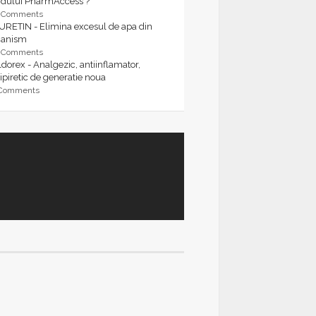
rdului PharmAccess ?
9 Comments
URETIN - Elimina excesul de apa din
ganism
9 Comments
dorex - Analgezic, antiinflamator,
ipiretic de generatie noua
 Comments