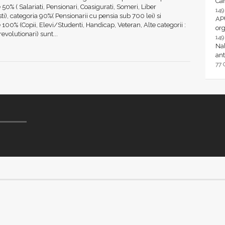
Ca
e 50% ( Salariati, Pensionari, Coasigurati, Someri, Liber
14
sti), categoria 90%( Pensionarii cu pensia sub 700 lei) si
AP
e 100% (Copii, Elevi/Studenti, Handicap, Veteran, Alte categorii :
or
revolutionari) sunt...
14
Nal
ant
77