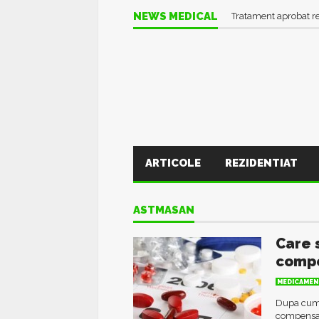
NEWS MEDICAL
Tratament aprobat r
ARTICOLE
REZIDENTIAT
ASTMASAN
Care 
comp
MEDICAMEN
Dupa cum s
compensar