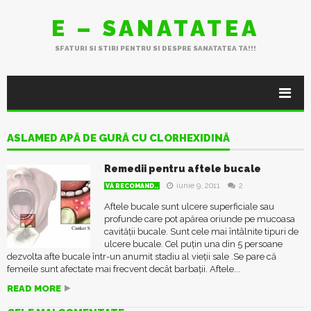
E – SANATATEA
SFATURI SI STIRI PENTRU SI DESPRE SANATATEA TA!!!
ASLAMED APĂ DE GURĂ CU CLORHEXIDINĂ
Remedii pentru aftele bucale
iunie 9, 2011
2
VĂ RECOMAND..
Aftele bucale sunt ulcere superficiale sau
profunde care pot apărea oriunde pe mucoasa
cavității bucale. Sunt cele mai întâlnite tipuri de
ulcere bucale. Cel puțin una din 5 persoane
dezvolta afte bucale într-un anumit stadiu al vieții sale .Se pare că
femeile sunt afectate mai frecvent decât barbații. Aftele...
READ MORE