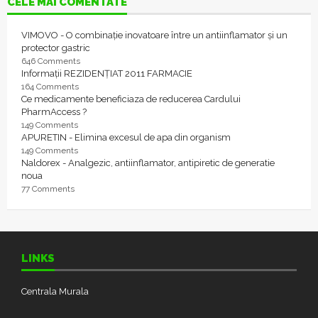
CELE MAI COMENTATE
VIMOVO - O combinație inovatoare între un antiinflamator și un
protector gastric
646 Comments
Informații REZIDENȚIAT 2011 FARMACIE
164 Comments
Ce medicamente beneficiaza de reducerea Cardului
PharmAccess ?
149 Comments
APURETIN - Elimina excesul de apa din organism
149 Comments
Naldorex - Analgezic, antiinflamator, antipiretic de generatie
noua
77 Comments
LINKS
Centrala Murala