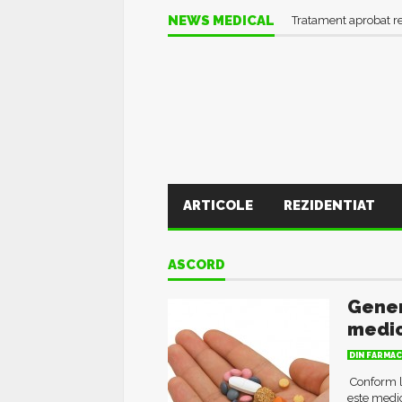
NEWS MEDICAL
Tratament aprobat r
ARTICOLE
REZIDENTIAT
ASCORD
Gener
medi
DIN FARMAC
Conform l
este medic