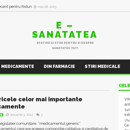
ecent pentru Riduri
mai 28, 2023
E –
SANATATEA
SFATURI SI STIRI PENTRU SI DESPRE
SANATATEA TA!!!
MEDICAMENTE
DIN FARMACIE
STIRI MEDICALE
CELE
icele celor mai importante
VIM
ant
camente
64
In
ianuarie 3, 2012
3
IE
16
egislatiei comunitare, “medicamentul generic”
Ce
amentul care are aceeasi compozitie calitativa si cantitativa de