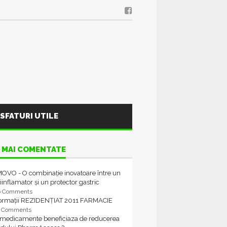
SFATURI UTILE
 MAI COMENTATE
OVO - O combinație inovatoare între un
iinflamator și un protector gastric
6 Comments
formații REZIDENȚIAT 2011 FARMACIE
4 Comments
 medicamente beneficiaza de reducerea