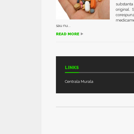
substanta
original. 
corespunza
medicament
sau nu...
READ MORE
LINKS
Centrala Murala