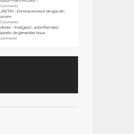
rdului PharmAccess ?
9 Comments
URETIN - Elimina excesul de apa din
ganism
9 Comments
dorex - Analgezic, antiinflamator,
ipiretic de generatie noua
 Comments