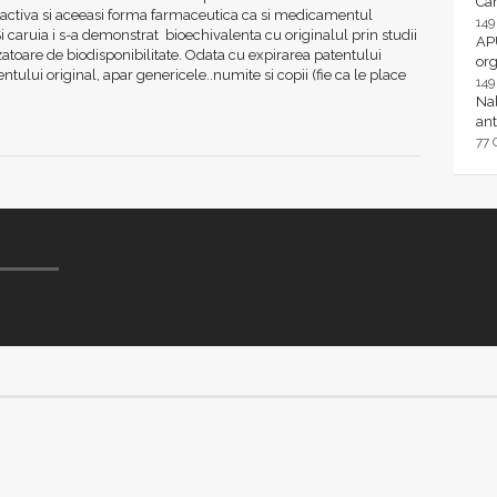
Ca
 activa si aceeasi forma farmaceutica ca si medicamentul
14
Si caruia i s-a demonstrat bioechivalenta cu originalul prin studii
AP
toare de biodisponibilitate. Odata cu expirarea patentului
or
ului original, apar genericele..numite si copii (fie ca le place
14
Nal
ant
77