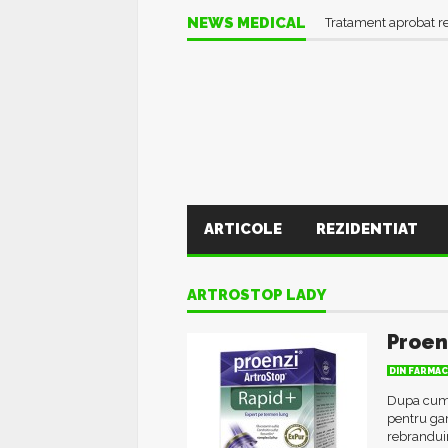
NEWS MEDICAL
Tratament aprobat r
ARTICOLE
REZIDENTIAT
ARTROSTOP LADY
Proen
DIN FARMAC
Dupa cum p
pentru gam
rebranduir