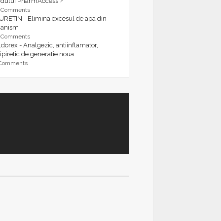
rdului PharmAccess ?
9 Comments
URETIN - Elimina excesul de apa din
ganism
9 Comments
dorex - Analgezic, antiinflamator,
ipiretic de generatie noua
 Comments