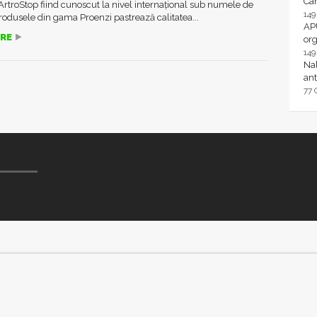
Ca
ArtroStop fiind cunoscut la nivel internațional sub numele de
14
rodusele din gama Proenzi pastrează calitatea...
AP
RE
or
14
Nal
ant
77