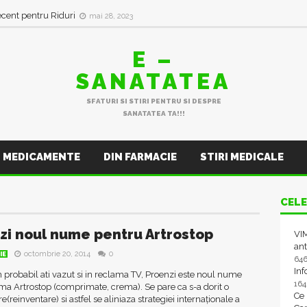
ecent pentru Riduri
mai 28, 2023
E –
SANATATEA
SFATURI SI STIRI PENTRU SI DESPRE
SANATATEA TA!!!
MEDICAMENTE
DIN FARMACIE
STIRI MEDICALE
CELE
zi noul nume pentru Artrostop
VIM
ant
octombrie 20, 2014
0
IE
64
In
robabil ati vazut si in reclama TV, Proenzi este noul nume
16
a Artrostop (comprimate, crema). Se pare ca s-a dorit o
Ce
e(reinventare) si astfel se aliniaza strategiei internaționale a