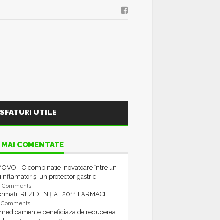
SFATURI UTILE
 MAI COMENTATE
OVO - O combinație inovatoare între un
iinflamator și un protector gastric
6 Comments
formații REZIDENȚIAT 2011 FARMACIE
4 Comments
 medicamente beneficiaza de reducerea