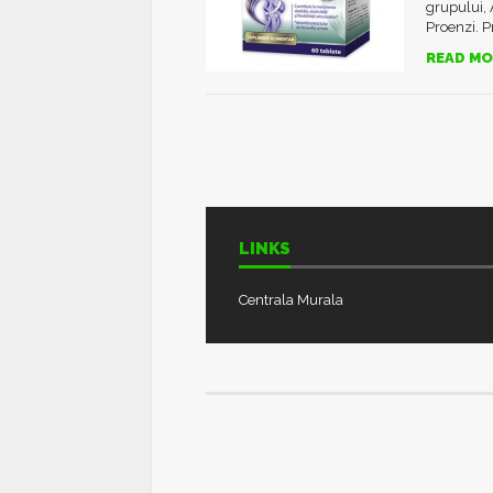
grupului, 
Proenzi. P
READ MO
LINKS
Centrala Murala