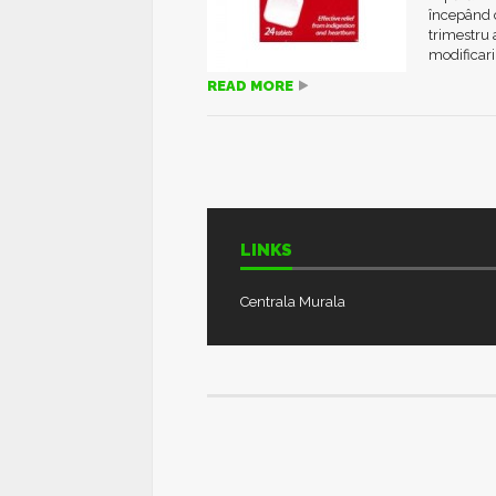
începând c
trimestru 
modificari
READ MORE
LINKS
Centrala Murala