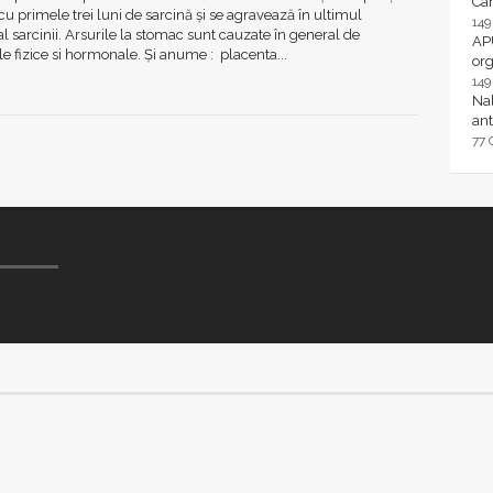
Ca
u primele trei luni de sarcină și se agravează în ultimul
14
al sarcinii. Arsurile la stomac sunt cauzate în general de
AP
le fizice si hormonale. Și anume : placenta...
or
14
Nal
ant
77