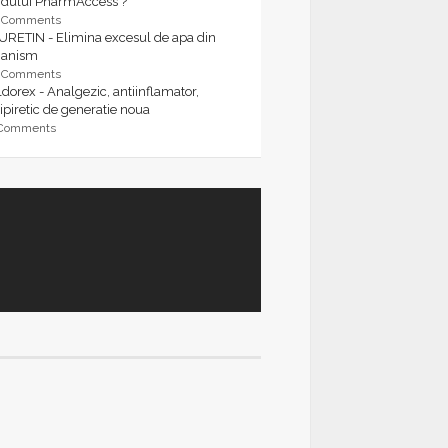
rdului PharmAccess ?
9 Comments
URETIN - Elimina excesul de apa din
ganism
9 Comments
dorex - Analgezic, antiinflamator,
ipiretic de generatie noua
 Comments