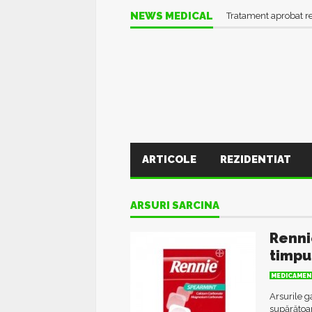
NEWS MEDICAL
Tratament aprobat r
ARTICOLE
REZIDENTIAT
ARSURI SARCINA
Renni
timpul
MEDICAMEN
Arsurile g
supărătoar