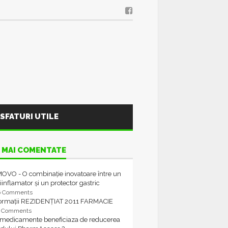
SFATURI UTILE
 MAI COMENTATE
OVO - O combinație inovatoare între un
iinflamator și un protector gastric
6 Comments
formații REZIDENȚIAT 2011 FARMACIE
4 Comments
 medicamente beneficiaza de reducerea