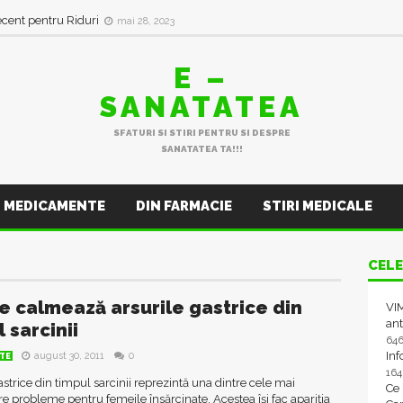
ecent pentru Riduri
mai 28, 2023
E –
SANATATEA
SFATURI SI STIRI PENTRU SI DESPRE
SANATATEA TA!!!
MEDICAMENTE
DIN FARMACIE
STIRI MEDICALE
CELE
e calmează arsurile gastrice din
VIM
ant
 sarcinii
64
In
august 30, 2011
0
TE
16
astrice din timpul sarcinii reprezintă una dintre cele mai
Ce
e probleme pentru femeile însărcinate. Acestea își fac apariția