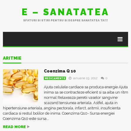
E – SANATATEA
SFATURI SI STIRI PENTRU SI DESPRE SANATATEA TA!!!
ARITMIE
Coenzima Q 10
ianuarie 19, 2012
0
MEDICAMENTE
Ajuta celulele cardiace sa produca energie Ajuta
inima sa se contracteze eficient si sa aiba un ritm
normal Relaxeaza peretii vaselor sangvine
scazand tensiunea arteriala. Astfel, ajuta in
hipertensiune arteriala, angina pectorala, infarct, aritmii, insuficienta
cardiaca si restul bolilor de inima. Coenzima Q10- Sursa energiei
Coenzima Q10 este sursa...
READ MORE