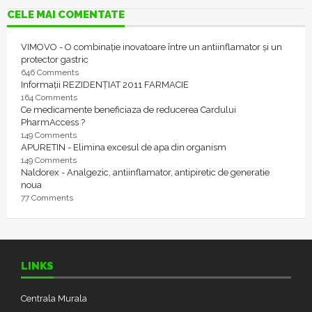
CELE MAI COMENTATE
VIMOVO - O combinație inovatoare între un antiinflamator și un
protector gastric
646 Comments
Informații REZIDENȚIAT 2011 FARMACIE
164 Comments
Ce medicamente beneficiaza de reducerea Cardului
PharmAccess ?
149 Comments
APURETIN - Elimina excesul de apa din organism
149 Comments
Naldorex - Analgezic, antiinflamator, antipiretic de generatie
noua
77 Comments
LINKS
Centrala Murala