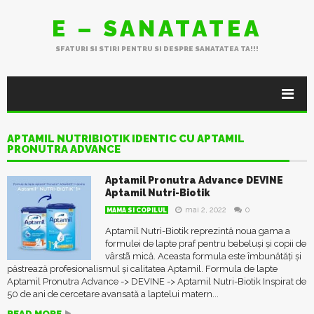
E – SANATATEA
SFATURI SI STIRI PENTRU SI DESPRE SANATATEA TA!!!
APTAMIL NUTRIBIOTIK IDENTIC CU APTAMIL
PRONUTRA ADVANCE
Aptamil Pronutra Advance DEVINE
Aptamil Nutri-Biotik
mai 2, 2022
0
MAMA SI COPILUL
Aptamil Nutri-Biotik reprezintă noua gama a
formulei de lapte praf pentru bebeluși și copii de
vârstã mică. Aceasta formula este îmbunătăți și
păstrează profesionalismul și calitatea Aptamil. Formula de lapte
Aptamil Pronutra Advance -> DEVINE -> Aptamil Nutri-Biotik Inspirat de
50 de ani de cercetare avansată a laptelui matern...
READ MORE