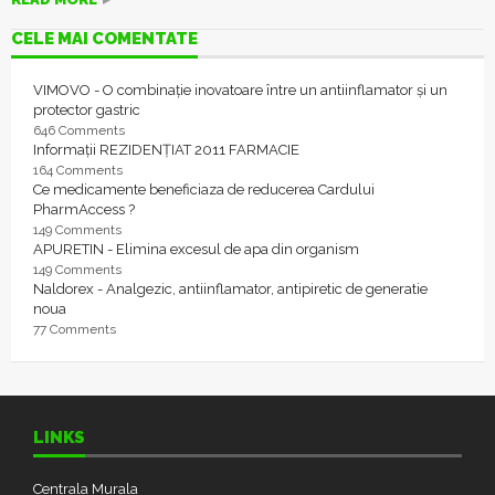
CELE MAI COMENTATE
VIMOVO - O combinație inovatoare între un antiinflamator și un
protector gastric
646 Comments
Informații REZIDENȚIAT 2011 FARMACIE
164 Comments
Ce medicamente beneficiaza de reducerea Cardului
PharmAccess ?
149 Comments
APURETIN - Elimina excesul de apa din organism
149 Comments
Naldorex - Analgezic, antiinflamator, antipiretic de generatie
noua
77 Comments
LINKS
Centrala Murala