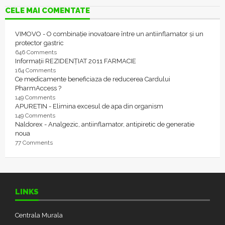
CELE MAI COMENTATE
VIMOVO - O combinație inovatoare între un antiinflamator și un
protector gastric
646 Comments
Informații REZIDENȚIAT 2011 FARMACIE
164 Comments
Ce medicamente beneficiaza de reducerea Cardului
PharmAccess ?
149 Comments
APURETIN - Elimina excesul de apa din organism
149 Comments
Naldorex - Analgezic, antiinflamator, antipiretic de generatie
noua
77 Comments
LINKS
Centrala Murala