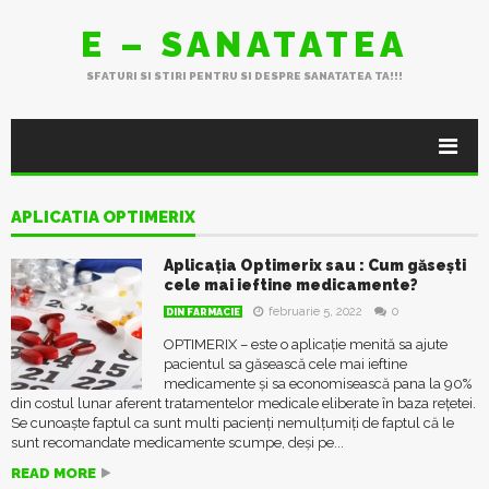
E – SANATATEA
SFATURI SI STIRI PENTRU SI DESPRE SANATATEA TA!!!
APLICATIA OPTIMERIX
Aplicaţia Optimerix sau : Cum găseşti
cele mai ieftine medicamente?
februarie 5, 2022
0
DIN FARMACIE
OPTIMERIX – este o aplicație menită sa ajute
pacientul sa găsească cele mai ieftine
medicamente și sa economisească pana la 90%
din costul lunar aferent tratamentelor medicale eliberate în baza rețetei.
Se cunoaște faptul ca sunt multi pacienți nemulţumiţi de faptul că le
sunt recomandate medicamente scumpe, deşi pe...
READ MORE