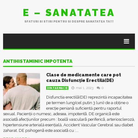
E – SANATATEA
SFATURI SI STIRI PENTRU SI DESPRE SANATATEA TA!!!
ANTIHISTAMINIC IMPOTENTA
Clase de medicamente care pot
cauza Disfuncție Erectilă(DE)
mai 1, 2023
0
DIN FARMACIE
Disfunctia erectilã(DE) reprezintă incapacitatea
pe termen lung(cel putin 3 luni) de a obține o
erecție penianã suficientă pentru raportul
sexual. Pacienții o numesc, adesea, impotentã. DE organicã este
asociatã afecțiunilor precum : boalã vascularã perifericã, arterioscleroză,
hipertensiune arterială esențială, Accident Vascular Cerebral sau diabet
zaharat. DE psihogenã este asociatã cu :...