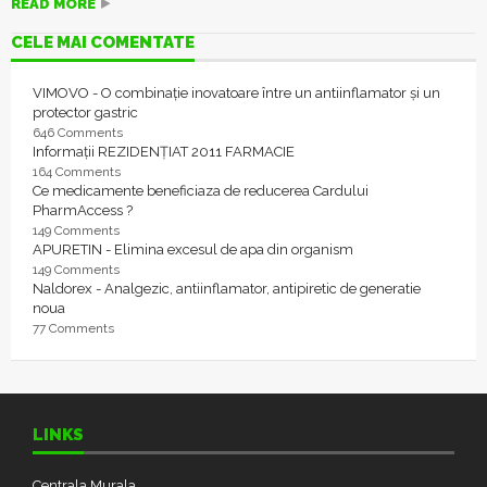
READ MORE
CELE MAI COMENTATE
VIMOVO - O combinație inovatoare între un antiinflamator și un
protector gastric
646 Comments
Informații REZIDENȚIAT 2011 FARMACIE
164 Comments
Ce medicamente beneficiaza de reducerea Cardului
PharmAccess ?
149 Comments
APURETIN - Elimina excesul de apa din organism
149 Comments
Naldorex - Analgezic, antiinflamator, antipiretic de generatie
noua
77 Comments
LINKS
Centrala Murala