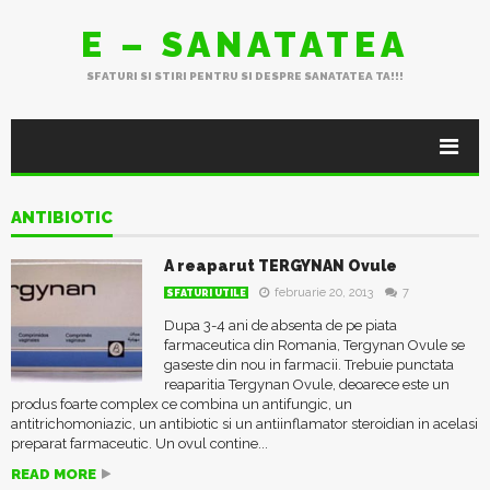
E – SANATATEA
SFATURI SI STIRI PENTRU SI DESPRE SANATATEA TA!!!
ANTIBIOTIC
A reaparut TERGYNAN Ovule
februarie 20, 2013
7
SFATURI UTILE
Dupa 3-4 ani de absenta de pe piata
farmaceutica din Romania, Tergynan Ovule se
gaseste din nou in farmacii. Trebuie punctata
reaparitia Tergynan Ovule, deoarece este un
produs foarte complex ce combina un antifungic, un
antitrichomoniazic, un antibiotic si un antiinflamator steroidian in acelasi
preparat farmaceutic. Un ovul contine...
READ MORE