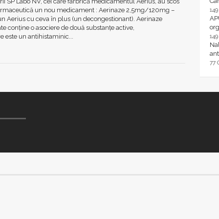
Ca
ii SP Labo NV, cei care farbrică medicamentul Aerius, au scos
farmaceutică un nou medicament : Aerinaze 2,5mg/120mg –
14
AP
un Aerius cu ceva în plus (un decongestionant). Aerinaze
or
e conține o asociere de două substanțe active,
e este un antihistaminic...
14
Nal
ant
77