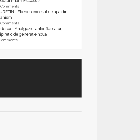
rdului PharmAccess ?
9 Comments
URETIN - Elimina excesul de apa din
ganism
9 Comments
dorex - Analgezic, antiinflamator,
ipiretic de generatie noua
 Comments