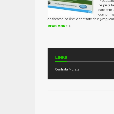
Producător
pe piața 
care este 
comprimat
desloratadina (într-o cantitate de 2,5 mg) car
READ MORE
LINKS
Centrala Murala