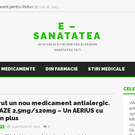
ecent pentru Riduri
mai 28, 2023
E –
SANATATEA
SFATURI SI STIRI PENTRU SI DESPRE
SANATATEA TA!!!
MEDICAMENTE
DIN FARMACIE
STIRI MEDICALE
CELE
rut un nou medicament antialergic.
VIM
ant
AZE 2,5mg/120mg – Un AERIUS cu
64
în plus
In
16
noiembrie 27, 2011
8
TE
Ce