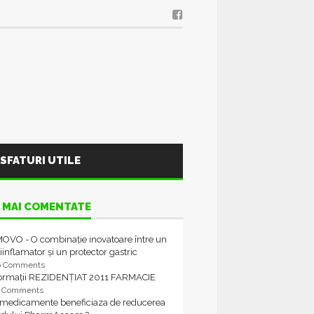
SFATURI UTILE
 MAI COMENTATE
OVO - O combinație inovatoare între un
iinflamator și un protector gastric
6 Comments
formații REZIDENȚIAT 2011 FARMACIE
4 Comments
 medicamente beneficiaza de reducerea