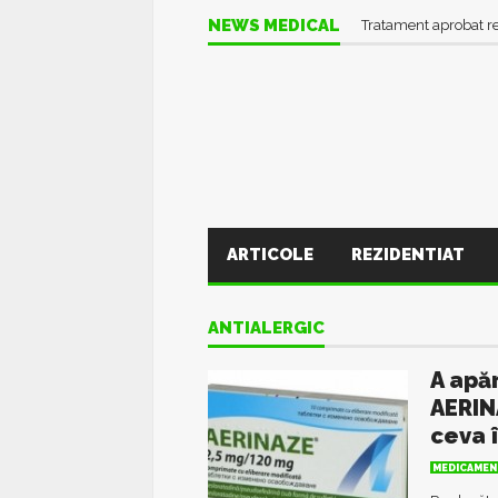
NEWS MEDICAL
Tratament aprobat r
ARTICOLE
REZIDENTIAT
ANTIALERGIC
A apă
AERIN
ceva 
MEDICAMEN