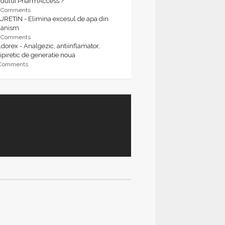
rdului PharmAccess ?
9 Comments
URETIN - Elimina excesul de apa din
ganism
9 Comments
dorex - Analgezic, antiinflamator,
ipiretic de generatie noua
 Comments