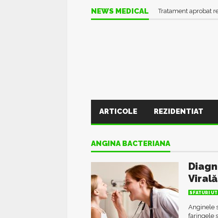
NEWS MEDICAL
Tratament aprobat r
ARTICOLE
REZIDENTIAT
ANGINA BACTERIANA
Diagn
Viral
SFATURI UT
Anginele s
faringele 