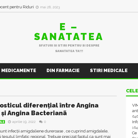
ecent pentru Riduri
mai 28, 2023
E –
SANATATEA
SFATURI SI STIRI PENTRU SI DESPRE
SANATATEA TA!!!
MEDICAMENTE
DIN FARMACIE
STIRI MEDICALE
CELE
osticul diferențial între Angina
VIM
ant
ă și Angina Bacterianã
64
In
aprilie 19, 2022
0
ILE
16
unt infecții amigdaliene dureroase , ce cuprind amigdalele,
Ce
și țesutul limfatic regional. Trebuie precizat faptul ca sunt mai