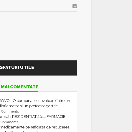
SFATURI UTILE
 MAI COMENTATE
OVO - O combinație inovatoare între un
iinflamator și un protector gastric
6 Comments
formații REZIDENȚIAT 2011 FARMACIE
4 Comments
 medicamente beneficiaza de reducerea