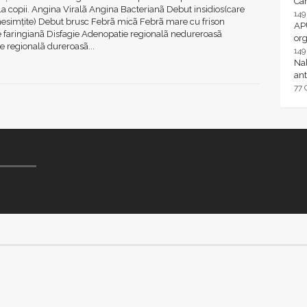
Ca
la copii. Angina Viralã Angina Bacterianã Debut insidios(care
14
nesimțite) Debut brusc Febrã micã Febrã mare cu frison
AP
 faringianã Disfagie Adenopatie regionalã nedureroasã
or
 regionalã dureroasã...
14
Nal
ant
77