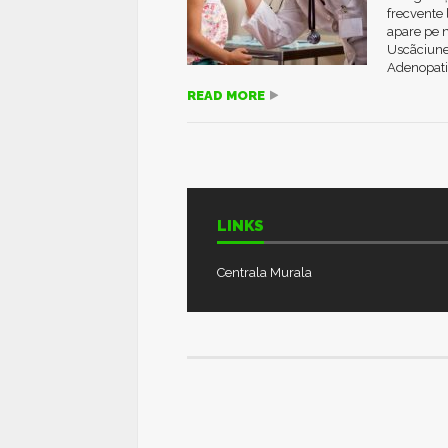
frecvente 
apare pe 
Uscãciune
Adenopatie
READ MORE
LINKS
Centrala Murala