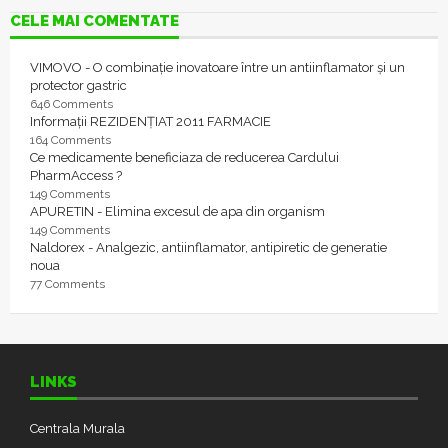
CELE MAI COMENTATE
VIMOVO - O combinație inovatoare între un antiinflamator și un
protector gastric
646 Comments
Informații REZIDENȚIAT 2011 FARMACIE
164 Comments
Ce medicamente beneficiaza de reducerea Cardului
PharmAccess ?
149 Comments
APURETIN - Elimina excesul de apa din organism
149 Comments
Naldorex - Analgezic, antiinflamator, antipiretic de generatie
noua
77 Comments
LINKS
Centrala Murala