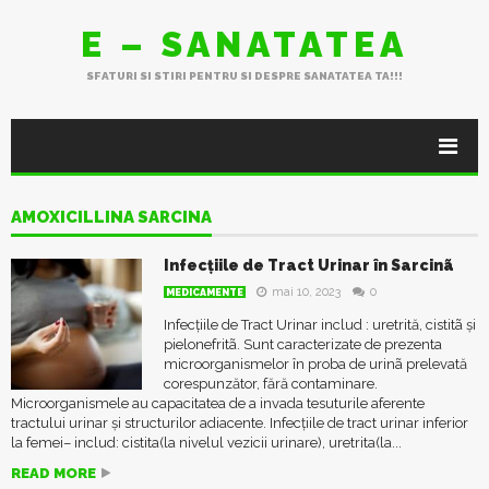
E – SANATATEA
SFATURI SI STIRI PENTRU SI DESPRE SANATATEA TA!!!
AMOXICILLINA SARCINA
Infecțiile de Tract Urinar în Sarcinã
mai 10, 2023
0
MEDICAMENTE
Infecțiile de Tract Urinar includ : uretrită, cistitã și
pielonefritã. Sunt caracterizate de prezenta
microorganismelor în proba de urinã prelevată
corespunzător, fără contaminare.
Microorganismele au capacitatea de a invada tesuturile aferente
tractului urinar și structurilor adiacente. Infecțiile de tract urinar inferior
la femei– includ: cistita(la nivelul vezicii urinare), uretrita(la...
READ MORE