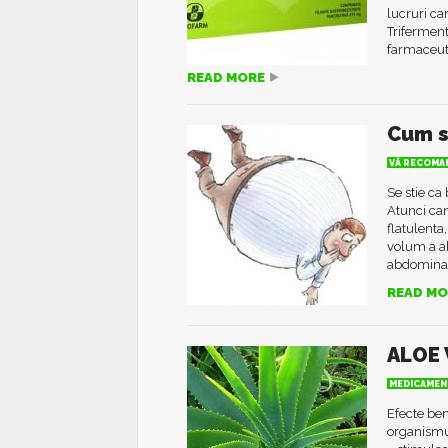
lucruri ca
Triferment
farmaceuti
READ MORE
Cum s
VĂ RECOMAN
Se stie ca
Atunci can
flatulenta
volum a a
abdominale
READ MO
ALOE 
MEDICAMEN
Efecte ben
organismul