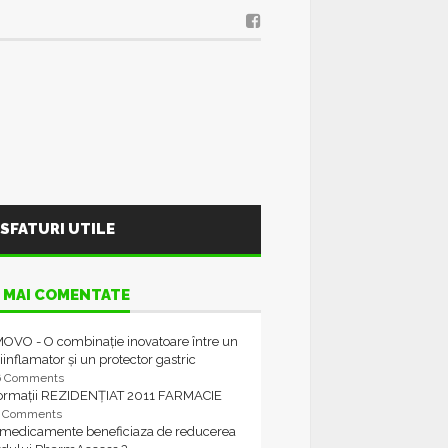
SFATURI UTILE
 MAI COMENTATE
OVO - O combinație inovatoare între un
iinflamator și un protector gastric
6 Comments
formații REZIDENȚIAT 2011 FARMACIE
4 Comments
 medicamente beneficiaza de reducerea