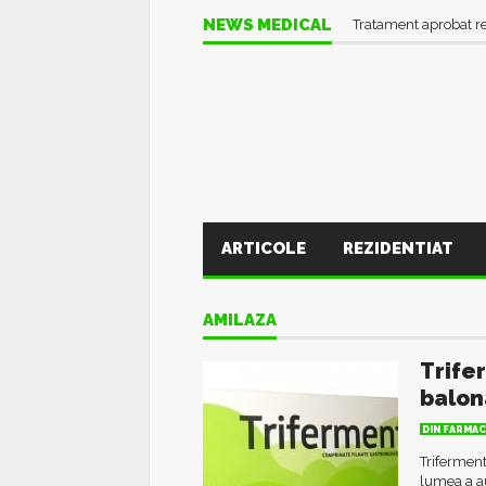
Informații UTILE în pl
NEWS MEDICAL
Tratament aprobat r
ARTICOLE
REZIDENTIAT
AMILAZA
Trife
balon
DIN FARMAC
Triferment
lumea a a