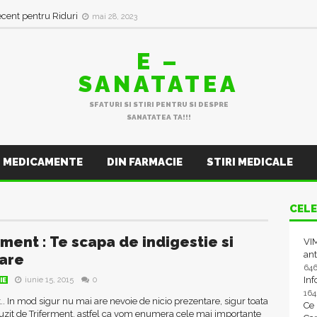
in val de Infecții Respiratorii
ianuarie 11, 2023
ecent pentru Riduri
mai 28, 2023
E –
SANATATEA
SFATURI SI STIRI PENTRU SI DESPRE
SANATATEA TA!!!
MEDICAMENTE
DIN FARMACIE
STIRI MEDICALE
CELE
rment : Te scapa de indigestie si
VIM
ant
are
64
In
iunie 15, 2015
0
IE
16
.. In mod sigur nu mai are nevoie de nicio prezentare, sigur toata
Ce
uzit de Triferment, astfel ca vom enumera cele mai importante