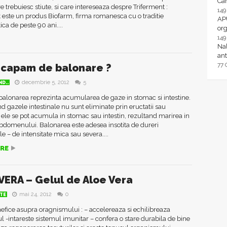
Ca
re trebuiesc stiute, si care intereseaza despre Triferment :
14
 este un produs Biofarm, firma romanesca cu o traditie
AP
ca de peste 90 ani....
or
14
Nal
ant
77
capam de balonare ?
decembrie 5, 2012
5
D..
 balonarea reprezinta acumularea de gaze in stomac si intestine.
d gazele intestinale nu sunt eliminate prin eructatii sau
, ele se pot acumula in stomac sau intestin, rezultand marirea in
bdomenului. Balonarea este adesea insotita de dureri
 – de intensitate mica sau severa....
RE
VERA – Gelul de Aloe Vera
mai 24, 2012
0
TE
efice asupra oragnismului : – accelereaza si echilibreaza
 -intareste sistemul imunitar – confera o stare durabila de bine