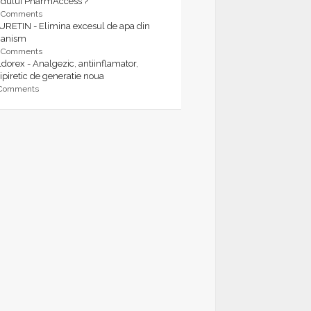
rdului PharmAccess ?
9 Comments
URETIN - Elimina excesul de apa din
ganism
9 Comments
dorex - Analgezic, antiinflamator,
ipiretic de generatie noua
 Comments