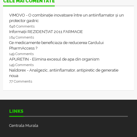
CELE MAI COMENTATE
VIMOVO - O combinație inovatoare între un antiinflamator și un
protector gastric
646 Comments
Informații REZIDENȚIAT 2011 FARMACIE
164 Comments
Ce medicamente beneficiaza de reducerea Cardului
PharmAccess ?
149 Comments
APURETIN - Elimina excesul de apa din organism
149 Comments
Naldorex - Analgezic, antiinflamator, antipiretic de generatie
noua
77 Comments
LINKS
Centrala Murala