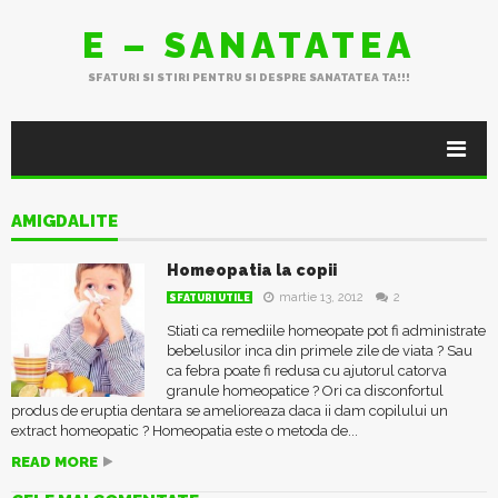
E – SANATATEA
SFATURI SI STIRI PENTRU SI DESPRE SANATATEA TA!!!
AMIGDALITE
Homeopatia la copii
martie 13, 2012
2
SFATURI UTILE
Stiati ca remediile homeopate pot fi administrate
bebelusilor inca din primele zile de viata ? Sau
ca febra poate fi redusa cu ajutorul catorva
granule homeopatice ? Ori ca disconfortul
produs de eruptia dentara se amelioreaza daca ii dam copilului un
extract homeopatic ? Homeopatia este o metoda de...
READ MORE