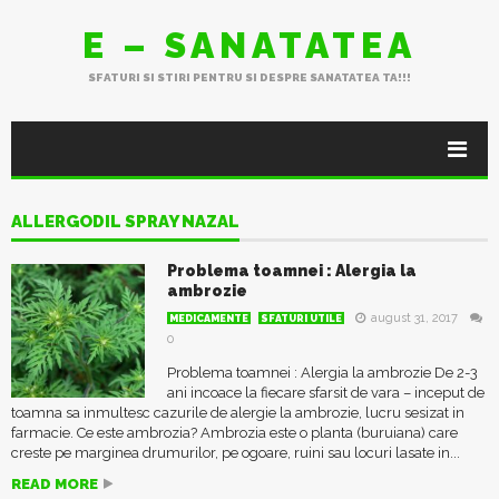
E – SANATATEA
SFATURI SI STIRI PENTRU SI DESPRE SANATATEA TA!!!
ALLERGODIL SPRAY NAZAL
Problema toamnei : Alergia la
ambrozie
august 31, 2017
MEDICAMENTE
SFATURI UTILE
0
Problema toamnei : Alergia la ambrozie De 2-3
ani incoace la fiecare sfarsit de vara – inceput de
toamna sa inmultesc cazurile de alergie la ambrozie, lucru sesizat in
farmacie. Ce este ambrozia? Ambrozia este o planta (buruiana) care
creste pe marginea drumurilor, pe ogoare, ruini sau locuri lasate in...
READ MORE