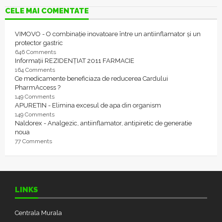
CELE MAI COMENTATE
VIMOVO - O combinație inovatoare între un antiinflamator și un
protector gastric
646 Comments
Informații REZIDENȚIAT 2011 FARMACIE
164 Comments
Ce medicamente beneficiaza de reducerea Cardului
PharmAccess ?
149 Comments
APURETIN - Elimina excesul de apa din organism
149 Comments
Naldorex - Analgezic, antiinflamator, antipiretic de generatie
noua
77 Comments
LINKS
Centrala Murala