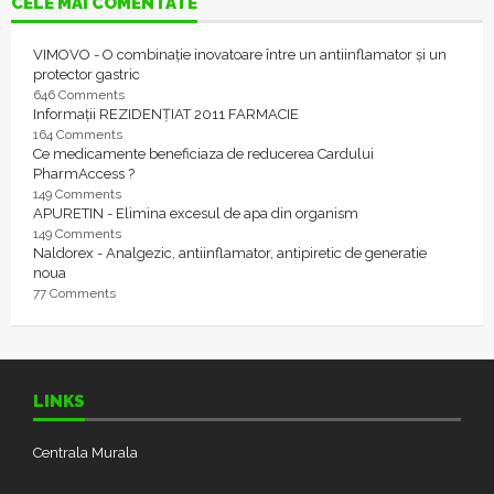
CELE MAI COMENTATE
VIMOVO - O combinație inovatoare între un antiinflamator și un
protector gastric
646 Comments
Informații REZIDENȚIAT 2011 FARMACIE
164 Comments
Ce medicamente beneficiaza de reducerea Cardului
PharmAccess ?
149 Comments
APURETIN - Elimina excesul de apa din organism
149 Comments
Naldorex - Analgezic, antiinflamator, antipiretic de generatie
noua
77 Comments
LINKS
Centrala Murala