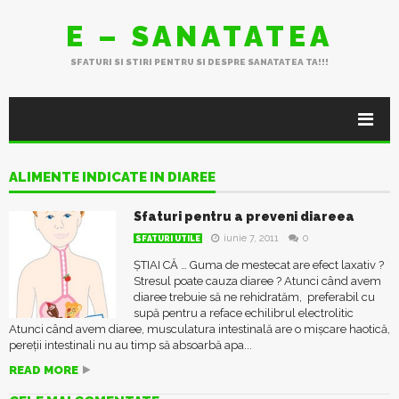
E – SANATATEA
SFATURI SI STIRI PENTRU SI DESPRE SANATATEA TA!!!
ALIMENTE INDICATE IN DIAREE
Sfaturi pentru a preveni diareea
iunie 7, 2011
0
SFATURI UTILE
ȘTIAI CĂ … Guma de mestecat are efect laxativ ?
Stresul poate cauza diaree ? Atunci când avem
diaree trebuie să ne rehidratăm, preferabil cu
supă pentru a reface echilibrul electrolitic
Atunci când avem diaree, musculatura intestinală are o mișcare haotică,
pereții intestinali nu au timp să absoarbă apa...
READ MORE